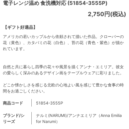
電子レンジ温め 食洗機対応 (51854-3555P)
2,750円(税込)
【ギフト好適品】
アメリカの若いカップルから依頼されて描いた作品。クローバーの
花（黄色）、カタバミの花（白色）、苔の花（青色・紫色）が描か
れています。
自然と共に暮らし四季の花々や風景を描くアンナ・エミリア。彼女
の愛らしく深みのあるデザイン画をテーブルウェアに彩りました。
どこか懐かしさを感じる北欧の心地よい風を感じて豊かな食事の時
間をお過ごしください。
商品コード
51854-3555P
ブランド/シ
ナルミ(NARUMI)/アンナエミリア（Anna Emilia
リーズ
for Narumi）