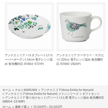
アンナエミリア パスタプレート(クロ
アンナエミリア ナーサリー・マグ(と
ーバーガーデン) 24cm 電子レンジ温
り) 220cc 電子レンジ温め 食洗機対
め 食洗機対応 (51854-5721P)
応 (51950-2924P)
ホーム
>
ナルミ(NARUMI)
>
アンナエミリア(Anna Emilia for Narumi)
>
アンナエミリア(Anna Emilia for Narumi) メインシリーズ
>
ギフトセット
>
アンナエミリア 取り分けセット(アソート) 2人用 電子レンジ温め 食洗機対応
(96604-23169P)
ホーム
>
価格で選ぶ
>
10,000円～30,000円