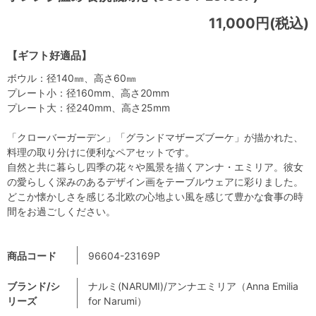
11,000円(税込)
【ギフト好適品】
ボウル：径140㎜、高さ60㎜
プレート小：径160mm、高さ20mm
プレート大：径240mm、高さ25mm
「クローバーガーデン」「グランドマザーズブーケ」が描かれた、
料理の取り分けに便利なペアセットです。
自然と共に暮らし四季の花々や風景を描くアンナ・エミリア。彼女
の愛らしく深みのあるデザイン画をテーブルウェアに彩りました。
どこか懐かしさを感じる北欧の心地よい風を感じて豊かな食事の時
間をお過ごしください。
商品コード
96604-23169P
ブランド/シ
ナルミ(NARUMI)/アンナエミリア（Anna Emilia
リーズ
for Narumi）