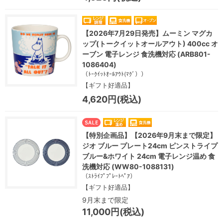
【2026年7月29日発売】ムーミン マグカ
ップ(トークイットオールアウト) 400cc オ
ーブン 電子レンジ 食洗機対応 (ARB801-
1086404)
（ﾄｰｸｲｯﾄｵｰﾙｱｳﾄ(ﾏｸﾞ））
【ギフト好適品】
4,620円(税込)
【特別企画品】【2026年9月末まで限定】
ジオ ブルー プレート24cm ピンストライプ
ブルー&ホワイト 24cm 電子レンジ温め 食
洗機対応 (WW80-1088131)
（ｽﾄﾗｲﾌﾟﾌﾟﾚｰﾄﾍﾟｱ）
【ギフト好適品】
9月末まで限定
11,000円(税込)