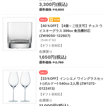
3,300円(税込)
通常価格
￥6,600
【40％OFF】【4個～ご注文可】チェス ウ
イスキーグラス 399cc 食洗機対応
(ZW9050-122607)
（ｳｨｽｷｰｸﾞﾗｽ）
【ギフト非対応】
在庫限り
1,650円(税込)
通常価格
￥2,750
【33％OFF】インシエメ ワイングラスセッ
ト(ボルドー) 540cc 2人用 (ZW1372-
G122413)
【ギフト非対応】
在庫限り
11,000円(税込)