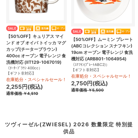
【50%OFF】キュリアス マイ
【50%OFF】ムーミン プレート
ンド オブ オイバ トイッカ マグ
(ABCコレクション スナフキン)
カップ(チーターブラウン)
19cm オーブン 電子レンジ 食洗
400cc オーブン 電子レンジ 食
機対応 (ARB801-1064954)
洗機対応 (IIT129-1067019)
（ｽﾅﾌｷﾝ(ﾌﾟﾚｰﾄABC2)）
（ﾁｰﾀｰﾌﾞﾗｳﾝ 400cc）
【ギフト非対応】
【ギフト非対応】
在庫処分・スペシャルセール！
在庫処分・スペシャルセール！
2,750円(税込)
2,255円(税込)
通常価格
￥5,500
通常価格
￥4,510
ツヴィーゼル(ZWIESEL) 2026 数量限定 特別提
供品