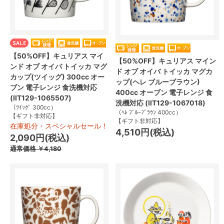
【50%OFF】キュリアス マイ
【50%OFF】キュリアス マイン
ンド オブ オイバ トイッカ マグ
ド オブ オイバ トイッカ マグカ
カップ(ツイッグ) 300cc オー
ップ(ヘレ ブルーブラウン)
ブン 電子レンジ 食洗機対応
400cc オーブン 電子レンジ 食
(IIT129-1065507)
洗機対応 (IIT129-1067018)
（ﾂｲｯｸﾞ 300cc）
（ﾍﾚ ﾌﾞﾙｰﾌﾞﾗｳﾝ 400cc）
【ギフト非対応】
【ギフト非対応】
在庫処分・スペシャルセール！
4,510円(税込)
2,090円(税込)
通常価格
￥4,180