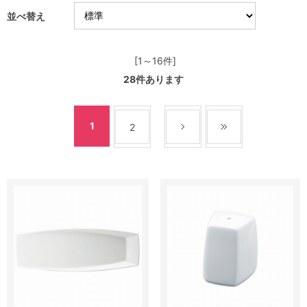
並べ替え
[1～16件]
28
件あります
1
2