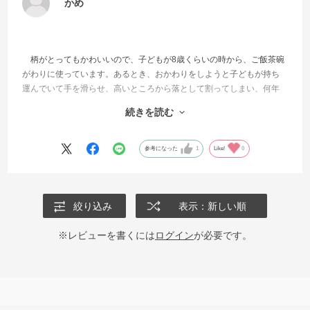
かめ
柄がとってもかわいいので、子どもが8歳くらいの時から、ご飯茶碗
がわりに使っています。あるとき、おかわりをしようと子どもが持ち
運んでいて手を滑らせ、高いところから落として割ってしまい、何年
か別の器にしていたのですが、やはりこちらの器がとっても気に入っ
続きを読む
ていたので、リピート購入しました。在庫があってよかったです。子
どもも大喜びでした。
参考になった
1
Like!
0
絞り込み
表示：新しい順
※レビューを書くには
ログイン
が必要です。