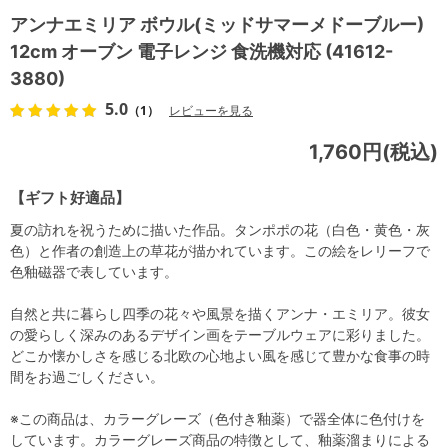
アンナエミリア ボウル(ミッドサマーメドーブルー)
12cm オーブン 電子レンジ 食洗機対応 (41612-
3880)
5.0
（1）
レビューを見る
1,760円(税込)
【ギフト好適品】
夏の訪れを祝うために描いた作品。タンポポの花（白色・黄色・灰
色）と作者の創造上の草花が描かれています。この絵をレリーフで
色釉磁器で表しています。
自然と共に暮らし四季の花々や風景を描くアンナ・エミリア。彼女
の愛らしく深みのあるデザイン画をテーブルウェアに彩りました。
どこか懐かしさを感じる北欧の心地よい風を感じて豊かな食事の時
間をお過ごしください。
※この商品は、カラーグレーズ（色付き釉薬）で器全体に色付けを
しています。カラーグレーズ商品の特徴として、釉薬溜まりによる