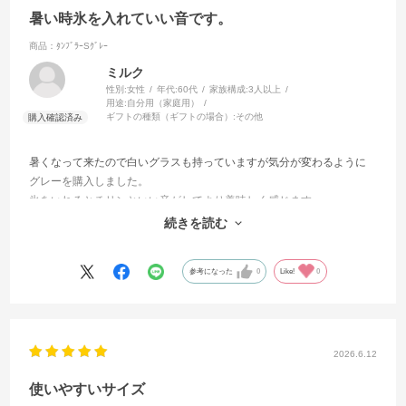
暑い時氷を入れていい音です。
商品：ﾀﾝﾌﾞﾗｰSｸﾞﾚｰ
ミルク
性別:
女性
年代:
60代
家族構成:
3人以上
用途:
自分用（家庭用）
ギフトの種類（ギフトの場合）:
その他
暑くなって来たので白いグラスも持っていますが気分が変わるように
グレーを購入しました。
氷をいれるとチリンといい音がしてより美味しく感じます。
麦茶、烏龍茶、アイスコーヒーと誰がが来ても自信を持って出せま
続きを読む
す。良かったです。
参考になった
0
Like!
0
2026.6.12
使いやすいサイズ