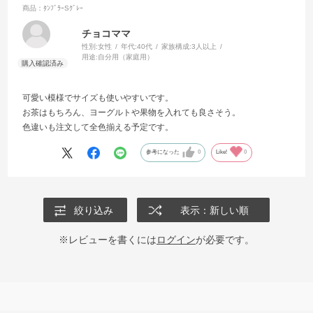
商品：ﾀﾝﾌﾞﾗｰSｸﾞﾚｰ
チョコママ
性別:
女性
年代:
40代
家族構成:
3人以上
用途:
自分用（家庭用）
可愛い模様でサイズも使いやすいです。
お茶はもちろん、ヨーグルトや果物を入れても良さそう。
色違いも注文して全色揃える予定です。
参考になった
0
Like!
0
絞り込み
表示：新しい順
※レビューを書くには
ログイン
が必要です。