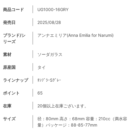
商品コード
UG1000-16GRY
発売日
2025/08/28
ブランド/シ
アンナエミリア(Anna Emilia for Narumi)
リーズ
素材
ソーダガラス
原産国
タイ
ラインナップ
ﾀﾝﾌﾞﾗｰSｸﾞﾚｰ
ポイント
65
在庫
20個以上在庫ございます。
サイズ
径：80mm 高さ：68mm 容量：210cc（満水容
量）パッケージ：88-85-77mm