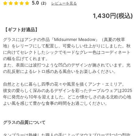
5.0
（2）
レビューを見る
1,430円(税込)
【ギフト好適品】
グラスにはアンナの作品『Midsummer Meadow』（真夏の牧草
地）をレリーフにして配置し、可愛らしい仕上がりにしました。秋
に向けてセレクトしたシックでモードなグレー色はコーディネート
の幅を広げてくれます。
また、表面には波打つような凹凸のデザインが施されています。光
の乱反射によるレトロ感のある風合いをお楽しみください。
自然とともに暮らし四季の花々や風景を描くアンナ・エミリア。
彼女の愛らしく深みのあるデザインを彩ったテーブルウェアは2025
年に発売から10年を迎えました。どこか懐かしさのある北欧の心地
よい風を感じて豊かな食事の時間をお過ごしください。
グラスの品質について
タンブラーは熟練した職人の手によってマウスブローで1つ1つ型吹