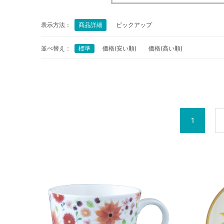
表示方法：
商品詳細
ピックアップ
並べ替え：
標準
価格(安い順)
価格(高い順)
1