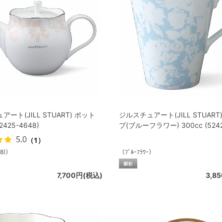
ート(JILL STUART) ポット
ジルスチュアート(JILL STUART
52425-4648)
プ(ブルーフラワー) 300cc (5242
5.0
（1）
48)）
（ﾌﾞﾙｰﾌﾗﾜｰ）
7,700円(税込)
3,8