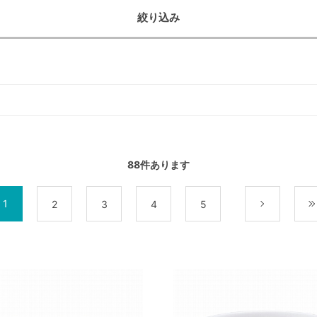
絞り込み
88
件あります
1
2
3
4
5
次