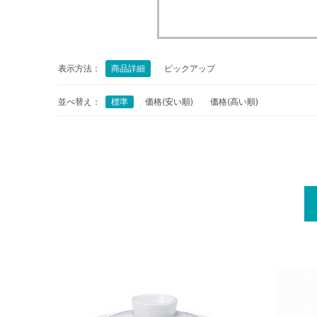
表示方法：
商品詳細
ピックアップ
並べ替え：
標準
価格(安い順)
価格(高い順)