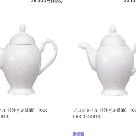
25,300円(税込)
23,1
 汁注ぎB(辣油) 110cc
プロスタイル 汁注ぎB(醤油) 110
461R)
(9000-4461S)