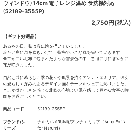
ウィンドウ) 14cm 電子レンジ温め 食洗機対応
(52189-3555P)
2,750円(税込)
【ギフト好適品】
ある冬の日、私は窓に絵を描いていました。
冷たい窓に息を吹きかけて、指先で小さな丸を描いていきます。
全てが白い毛布に包まれたような雪景色の中、窓辺にはにぎやかに
花が咲きました。
自然と共に暮らし四季の花々や風景を描くアンナ・エミリア。彼女
の愛らしく深みのあるデザイン画をテーブルウェアに彩りました。
どこか懐かしさを感じる北欧の心地よい風を感じて豊かな食事の時
間をお過ごしください。
商品コード
52189-3555P
ブランド/シ
ナルミ(NARUMI)/アンナエミリア（Anna Emilia
リーズ
for Narumi）