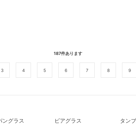
187
件あります
3
4
5
6
7
8
9
パングラス
ビアグラス
タン