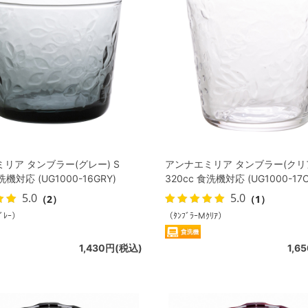
リア タンブラー(グレー) S
アンナエミリア タンブラー(クリア
洗機対応 (UG1000-16GRY)
320cc 食洗機対応 (UG1000-17C
5.0
5.0
（2）
（1）
ｸﾞﾚｰ）
（ﾀﾝﾌﾞﾗｰMｸﾘｱ）
1,430円(税込)
1,6