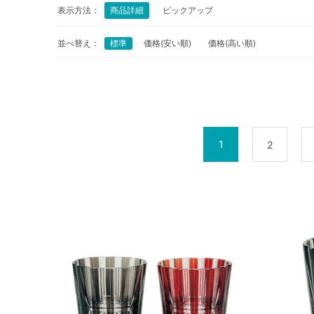
表示方法：
商品詳細
ピックアップ
並べ替え：
標準
価格(安い順)
価格(高い順)
1
2