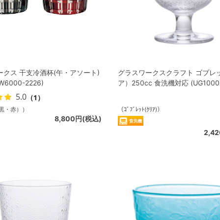
ークス 干支冷酒杯(午・アソート)
グラスワークスクラフト ゴブレ
GW6000-2226)
ア）250cc 食洗機対応 (UG1000-
5.0
（1）
黒・赤））
（ｺﾞﾌﾞﾚｯﾄ(ｸﾘｱ)）
8,800円(税込)
2,4