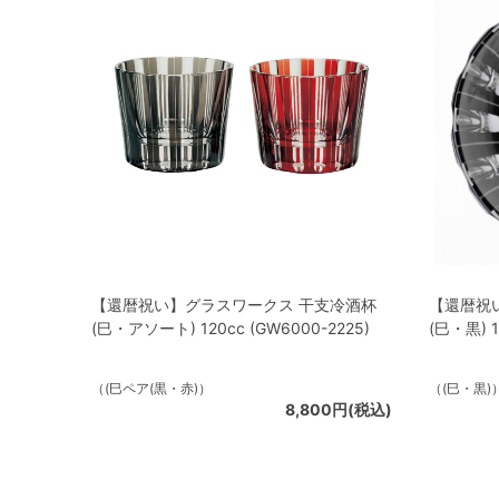
【還暦祝い】グラスワークス 干支冷酒杯
【還暦祝
(巳・アソート) 120cc (GW6000-2225)
(巳・黒) 1
（(巳ペア(黒・赤)）
（(巳・黒)
8,800円(税込)