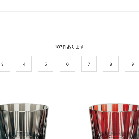
187
件あります
3
4
5
6
7
8
9