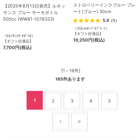
ストロベリーインクブルー プレ
【2025年8月13日発売】ルネッ
ート(ブルー) 30cm
サンス ブルー サーモボトル
500cc (WW81-1078323)
5.0
（1）
（30cmｵｰﾊﾞﾙﾌﾟﾚｰﾄ）
【ギフト好適品】
（ﾙﾈｯｻﾝｽｻｰﾓﾎﾞﾄﾙ）
19,250円(税込)
【ギフト好適品】
7,700円(税込)
[1～16件]
165
件あります
1
2
3
4
5