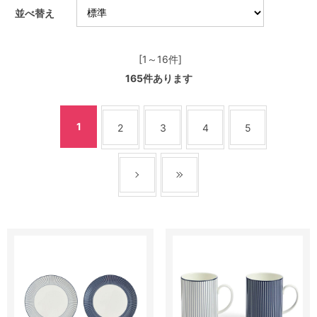
並べ替え
[1～16件]
165
件あります
1
2
3
4
5