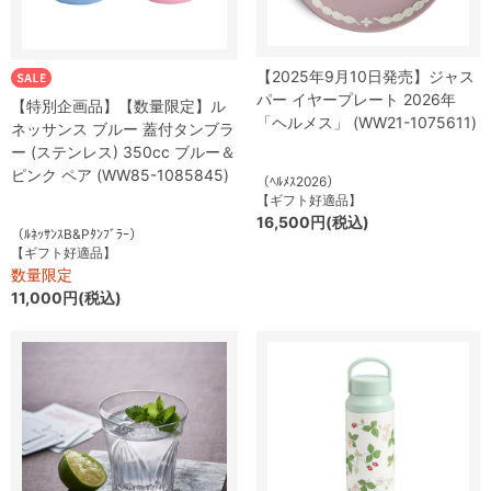
【2025年9月10日発売】ジャス
パー イヤープレート 2026年
【特別企画品】【数量限定】ル
「ヘルメス」 (WW21-1075611)
ネッサンス ブルー 蓋付タンブラ
ー (ステンレス) 350cc ブルー＆
ピンク ペア (WW85-1085845)
（ﾍﾙﾒｽ2026）
【ギフト好適品】
16,500円(税込)
（ﾙﾈｯｻﾝｽB&Pﾀﾝﾌﾞﾗｰ）
【ギフト好適品】
数量限定
11,000円(税込)