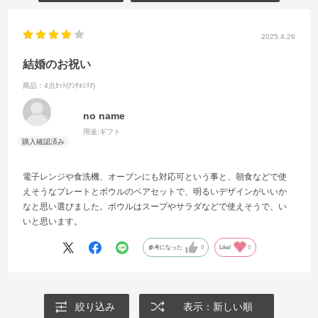
2025.4.26
結婚のお祝い
商品：4点ｾｯﾄ(ｱﾝﾅｴﾐﾘｱ)
no name
用途:
ギフト
電子レンジや食洗機、オーブンにも対応可という事と、朝食などで使
えそうなプレートとボウルのペアセットで、明るいデザインがいいか
なと思い選びました。ボウルはスープやサラダなどで使えそうで、い
いと思います。
参考になった
0
Like!
0
絞り込み
表示：新しい順