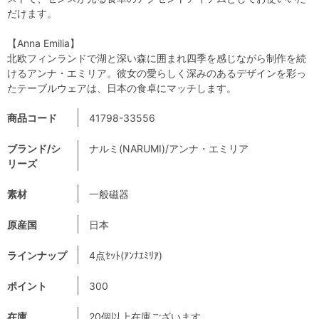
だけます。
【Anna Emilia】
北欧フィンランドで湖と深い森に囲まれ四季を感じながら制作を続
けるアンナ・エミリア。彼女の愛らしく深みのあるデザインを彩っ
たテーブルウェアは、日本の食卓にマッチします。
商品コード
41798-33556
ブランド/シ
ナルミ(NARUMI)/アンナ・エミリア
リーズ
素材
一般磁器
原産国
日本
ラインナップ
4点ｾｯﾄ(ｱﾝﾅｴﾐﾘｱ)
ポイント
300
在庫
20個以上在庫ございます。