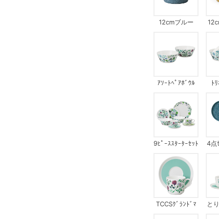
12cmブルー
12
ｱｿｰﾄﾍﾟｱﾎﾞｳﾙ
ﾄﾘ
9ﾋﾟｰｽｽﾀｰﾀｰｾｯﾄ
4点ｾ
TCCSｸﾞﾗﾝﾄﾞﾏ
とりﾍ
ｻﾞｰｽﾞﾌﾞｰｹ