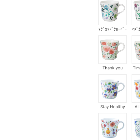
ﾏｸﾞｶｯﾌﾟｸﾛｰﾊﾞｰ
ﾏｸﾞ
ｶﾞｰﾃﾞﾝ
ﾏｻ
Thank you
Tim
Stay Healthy
Al