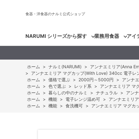
食器・洋食器のナルミ公式ショップ
NARUMI シリーズから探す
業務用食器
アイ
ホーム
>
ナルミ(NARUMI)
>
アンナエミリア(Anna Emilia
>
アンナエミリア マグカップ(With Love) 340cc 電子レン
ホーム
>
価格で選ぶ
>
2000円～5000円
>
アンナエミ
ホーム
>
色で選ぶ
>
レッド系
>
アンナエミリア マグカッ
ホーム
>
暮らしの中のナルミ
>
ナチュラル
>
アンナエ
ホーム
>
機能
>
電子レンジ温め可
>
アンナエミリア マ
ホーム
>
機能
>
食洗機可
>
アンナエミリア マグカップ(W