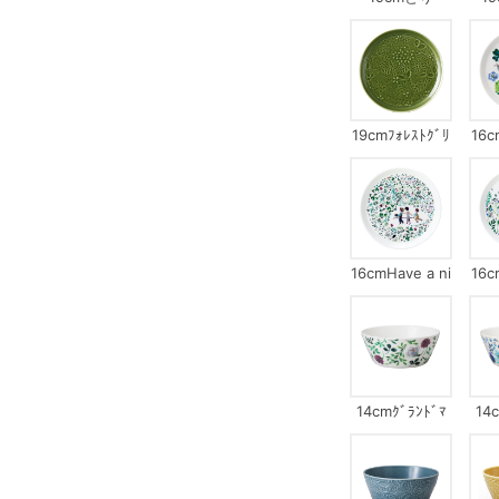
19cmﾌｫﾚｽﾄｸﾞﾘ
16c
ｰﾝ
16cmHave a ni
16c
ce day!
14cmｸﾞﾗﾝﾄﾞﾏ
14
ｻﾞｰｽﾞﾌﾞｰｹ
ﾃﾞﾝ