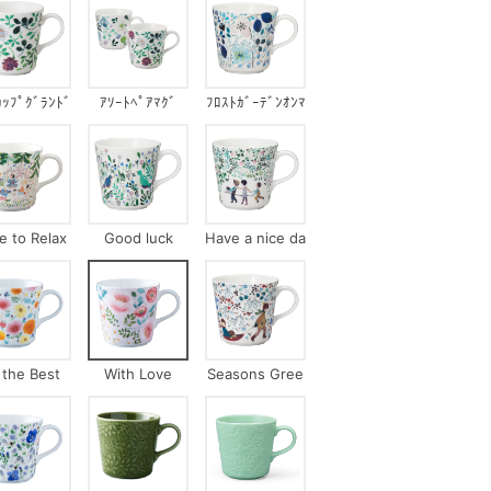
ｶｯﾌﾟｸﾞﾗﾝﾄﾞ
ｱｿｰﾄﾍﾟｱﾏｸﾞ
ﾌﾛｽﾄｶﾞｰﾃﾞﾝｵﾝﾏ
ﾞｰｽﾞﾌﾞｰｹ
ｲｳｨﾝﾄﾞｳ
e to Relax
Good luck
Have a nice da
y!
l the Best
With Love
Seasons Gree
tings