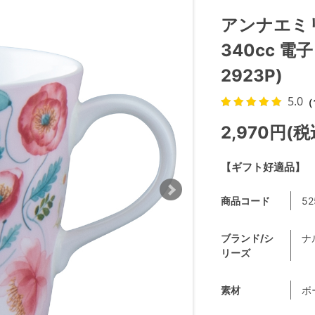
アンナエミリア
340cc 電
2923P)
5.0
（
2,970円(税
【ギフト好適品】
商品コード
52
ブランド/シ
ナル
リーズ
素材
ボ