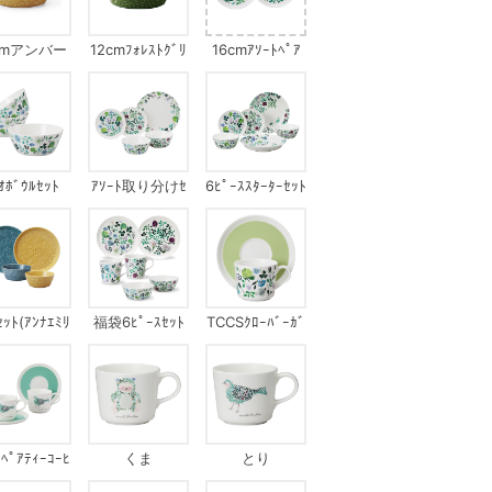
cmアンバー
12cmﾌｫﾚｽﾄｸﾞﾘ
16cmｱｿｰﾄﾍﾟｱ
ｰﾝ
ﾌﾟﾚｰﾄ
ｵﾎﾞｳﾙｾｯﾄ
ｱｿｰﾄ取り分けｾ
6ﾋﾟｰｽｽﾀｰﾀｰｾｯﾄ
ｯﾄ
ｯﾄ(ｱﾝﾅｴﾐﾘ
福袋6ﾋﾟｰｽｾｯﾄ
TCCSｸﾛｰﾊﾞｰｶﾞ
ｱ)
ｰﾃﾞﾝ
ﾟｱﾃｨｰｺｰﾋ
くま
とり
ｰｾｯﾄ