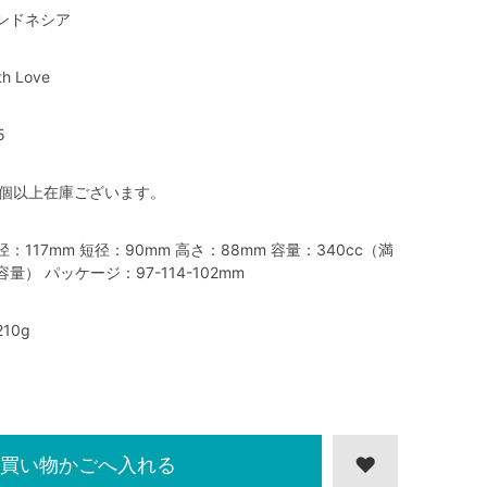
ンドネシア
th Love
5
0個以上在庫ございます。
径：117mm 短径：90mm 高さ：88mm 容量：340cc（満
容量） パッケージ：97-114-102mm
10g
買い物かごへ入れる