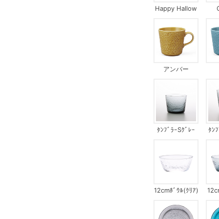
Happy Hallow
een
アンバー
ﾀﾝﾌﾞﾗｰSｸﾞﾚｰ
ﾀﾝ
12cmﾎﾞｳﾙ(ｸﾘｱ)
12c