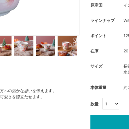
原産国
イ
ラインナップ
Wi
ポイント
12
在庫
2
サイズ
長
水
本体重量
約2
方への温かな思いを伝えます。
可愛さを際立たせます。
数量