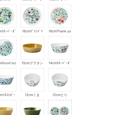
mｸﾛｰﾊﾞｰｶﾞ
16cmｸﾞﾗﾝﾄﾞﾏ
16cmThank yo
ｰﾃﾞﾝ
ｻﾞｰｽﾞﾌﾞｰｹ
u
mGood luc
15cmグラタン
14cmｸﾛｰﾊﾞｰｶﾞ
k
皿アンバー
ｰﾃﾞﾝ
cmﾌﾛｽﾄｶﾞｰ
12cmくま
12cmとり
ｵﾝﾏｲｳｨﾝﾄﾞｳ