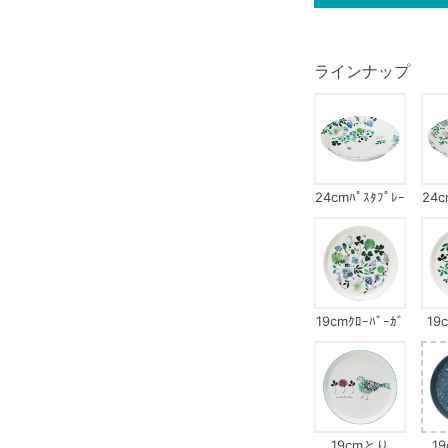
ラインナップ
24cmﾊﾟｽﾀﾌﾟﾚｰ
24c
ﾄｸﾛｰﾊﾞｰｶﾞｰﾃﾞﾝ
ﾄｸﾞ
19cmｸﾛｰﾊﾞｰｶﾞ
19
ｰﾃﾞﾝ
ｻ
19cmとり
1