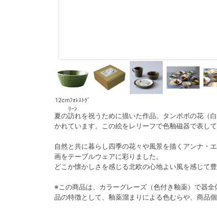
12cmﾌｫﾚｽﾄｸﾞ
ﾘｰﾝ
夏の訪れを祝うために描いた作品。タンポポの花（白
かれています。この絵をレリーフで色釉磁器で表して
自然と共に暮らし四季の花々や風景を描くアンナ・エ
画をテーブルウェアに彩りました。
どこか懐かしさを感じる北欧の心地よい風を感じて豊
※この商品は、カラーグレーズ（色付き釉薬）で器全
品の特徴として、釉薬溜まりによる色むらや、商品個