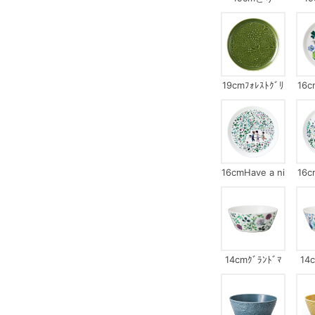
19cmﾌｫﾚｽﾄｸﾞﾘ
16c
ｰﾝ
16cmHave a ni
16c
ce day!
14cmｸﾞﾗﾝﾄﾞﾏ
14
ｻﾞｰｽﾞﾌﾞｰｹ
ﾃﾞﾝ