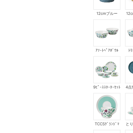
12cmブルー
12
ｱｿｰﾄﾍﾟｱﾎﾞｳﾙ
ﾄﾘ
9ﾋﾟｰｽｽﾀｰﾀｰｾｯﾄ
4点ｾ
TCCSｸﾞﾗﾝﾄﾞﾏ
とりﾍ
ｻﾞｰｽﾞﾌﾞｰｹ