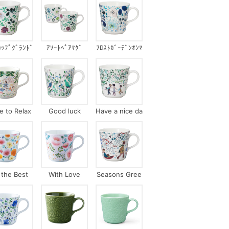
ｶｯﾌﾟｸﾞﾗﾝﾄﾞ
ｱｿｰﾄﾍﾟｱﾏｸﾞ
ﾌﾛｽﾄｶﾞｰﾃﾞﾝｵﾝﾏ
ﾞｰｽﾞﾌﾞｰｹ
ｲｳｨﾝﾄﾞｳ
e to Relax
Good luck
Have a nice da
y!
l the Best
With Love
Seasons Gree
tings