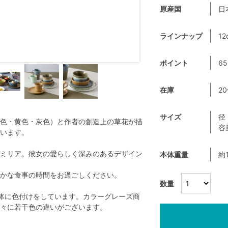
原産国
日
ラインナップ
12
ポイント
65
在庫
2
サイズ
径
色・黄色・灰色）と作者の創造上の草花が描
容
います。
ミリア。彼女の愛らしく深みのあるデザイン
本体重量
約
かな食事の時間をお過ごしください。
数量
体に色付けをしています。カラーグレーズ商
々に若干色の違いがございます。