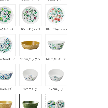
mｸﾛｰﾊﾞｰｶﾞ
16cmｸﾞﾗﾝﾄﾞﾏ
16cmThank yo
ｰﾃﾞﾝ
ｻﾞｰｽﾞﾌﾞｰｹ
u
mGood luc
15cmグラタン
14cmｸﾛｰﾊﾞｰｶﾞ
k
皿アンバー
ｰﾃﾞﾝ
cmﾌﾛｽﾄｶﾞｰ
12cmくま
12cmとり
ｵﾝﾏｲｳｨﾝﾄﾞｳ