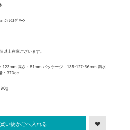
本
cmﾌｫﾚｽﾄｸﾞﾘｰﾝ
0個以上在庫ございます。
：123mm 高さ：51mm パッケージ：135-127-56mm 満水
量：370cc
190g
買い物かごへ入れる