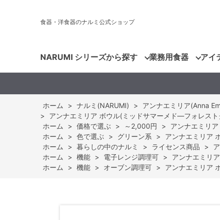
食器・洋食器のナルミ公式ショップ
NARUMI シリーズから探す
業務用食器
アイ
ホーム
>
ナルミ(NARUMI)
>
アンナエミリア(Anna Emilia
>
アンナエミリア ボウル(ミッドサマーメド―フォレストグリーン
ホーム
>
価格で選ぶ
>
～2,000円
>
アンナエミリア 
ホーム
>
色で選ぶ
>
グリーン系
>
アンナエミリア ボ
ホーム
>
暮らしの中のナルミ
>
ライセンス商品
>
ア
ホーム
>
機能
>
電子レンジ調理可
>
アンナエミリア 
ホーム
>
機能
>
オーブン調理可
>
アンナエミリア ボ