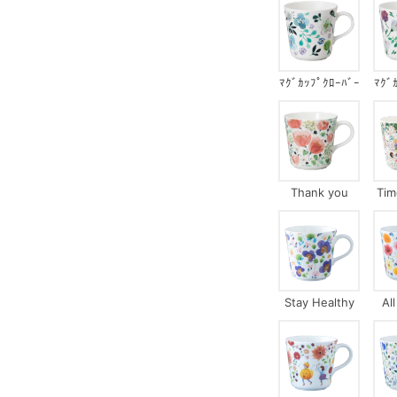
ﾏｸﾞｶｯﾌﾟｸﾛｰﾊﾞｰ
ﾏｸﾞ
ｶﾞｰﾃﾞﾝ
ﾏｻ
Thank you
Tim
Stay Healthy
Al