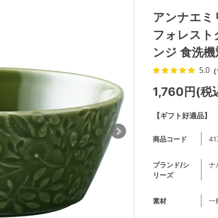
アンナエミ
フォレストグ
ンジ 食洗機対
5.0
（
1,760円(税
【ギフト好適品】
商品コード
41
ブランド/シ
ナル
リーズ
素材
一