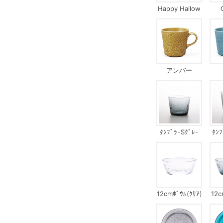
Happy Hallow
een
アンバー
ﾀﾝﾌﾞﾗｰSｸﾞﾚｰ
ﾀﾝ
12cmﾎﾞｳﾙ(ｸﾘｱ)
12c