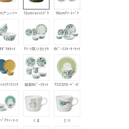
cmアンバー
12cmﾌｫﾚｽﾄｸﾞﾘ
16cmｱｿｰﾄﾍﾟｱ
ｰﾝ
ﾌﾟﾚｰﾄ
ｵﾎﾞｳﾙｾｯﾄ
ｱｿｰﾄ取り分けｾ
6ﾋﾟｰｽｽﾀｰﾀｰｾｯﾄ
ｯﾄ
ｯﾄ(ｱﾝﾅｴﾐﾘ
福袋6ﾋﾟｰｽｾｯﾄ
TCCSｸﾛｰﾊﾞｰｶﾞ
ｱ)
ｰﾃﾞﾝ
ﾟｱﾃｨｰｺｰﾋ
くま
とり
ｰｾｯﾄ