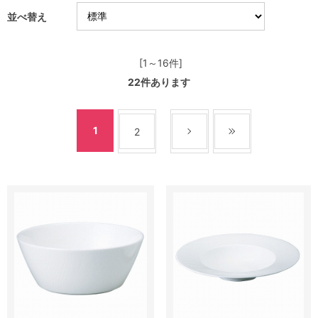
並べ替え
[1～16件]
22
件あります
1
2