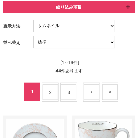
絞り込み項目
表示方法
並べ替え
[1～16件]
44
件あります
1
2
3