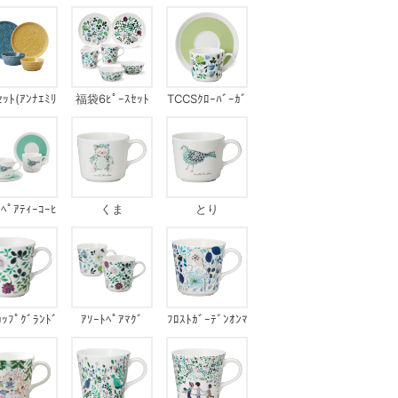
ｯﾄ
ｯﾄ(ｱﾝﾅｴﾐﾘ
福袋6ﾋﾟｰｽｾｯﾄ
TCCSｸﾛｰﾊﾞｰｶﾞ
ｱ)
ｰﾃﾞﾝ
ﾟｱﾃｨｰｺｰﾋ
くま
とり
ｰｾｯﾄ
ｶｯﾌﾟｸﾞﾗﾝﾄﾞ
ｱｿｰﾄﾍﾟｱﾏｸﾞ
ﾌﾛｽﾄｶﾞｰﾃﾞﾝｵﾝﾏ
ﾞｰｽﾞﾌﾞｰｹ
ｲｳｨﾝﾄﾞｳ