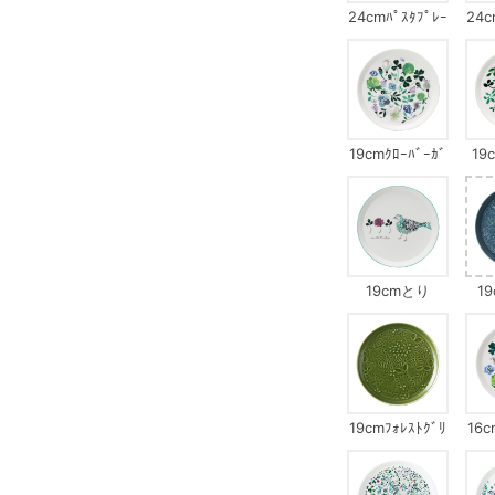
24cmﾊﾟｽﾀﾌﾟﾚｰ
24c
ﾄｸﾛｰﾊﾞｰｶﾞｰﾃﾞﾝ
ﾄｸﾞ
19cmｸﾛｰﾊﾞｰｶﾞ
19
ｰﾃﾞﾝ
ｻ
19cmとり
1
19cmﾌｫﾚｽﾄｸﾞﾘ
16c
ｰﾝ