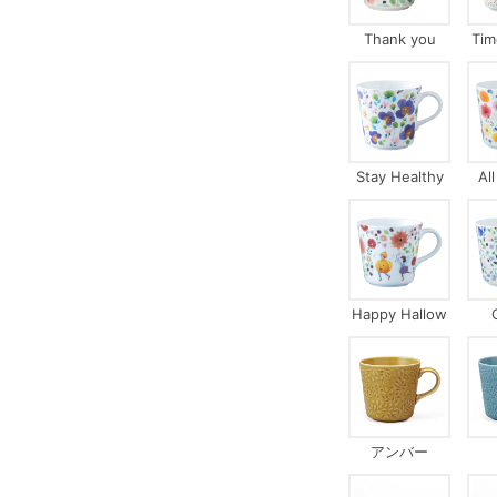
Thank you
Tim
Stay Healthy
Al
Happy Hallow
een
アンバー