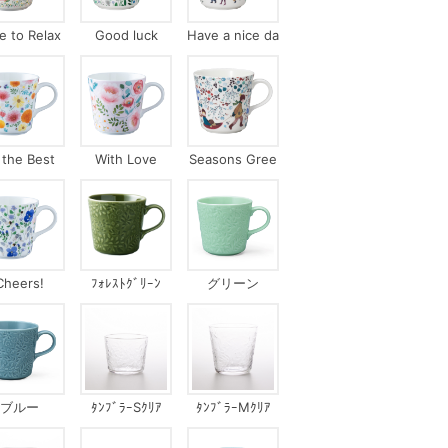
e to Relax
Good luck
Have a nice da
y!
l the Best
With Love
Seasons Gree
tings
Cheers!
ﾌｫﾚｽﾄｸﾞﾘｰﾝ
グリーン
ブルー
ﾀﾝﾌﾞﾗｰSｸﾘｱ
ﾀﾝﾌﾞﾗｰMｸﾘｱ