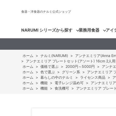
食器・洋食器のナルミ公式ショップ
NARUMI シリーズから探す
業務用食器
アイ
ホーム
>
ナルミ(NARUMI)
>
アンナエミリア(Anna Emilia
>
アンナエミリア プレートセット(アソート) 16cm 2人用 電
ホーム
>
価格で選ぶ
>
2000円～5000円
>
アンナエミ
ホーム
>
色で選ぶ
>
グリーン系
>
アンナエミリア プレ
ホーム
>
暮らしの中のナルミ
>
ライセンス商品
>
ア
ホーム
>
機能
>
電子レンジ温め可
>
アンナエミリア プ
ホーム
>
機能
>
食洗機可
>
アンナエミリア プレートセッ