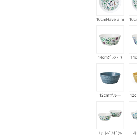
16cmHave a ni
16c
ce day!
14cmｸﾞﾗﾝﾄﾞﾏ
14
ｻﾞｰｽﾞﾌﾞｰｹ
ﾃﾞﾝ
12cmブルー
12
ｱｿｰﾄﾍﾟｱﾎﾞｳﾙ
ﾄﾘ