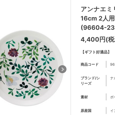
アンナエミ
16cm 2
(96604-23
4,400円(税
【ギフト好適品】
商品コード
96
ブランド/シ
ナル
リーズ
素材
ボ
原産国
イ