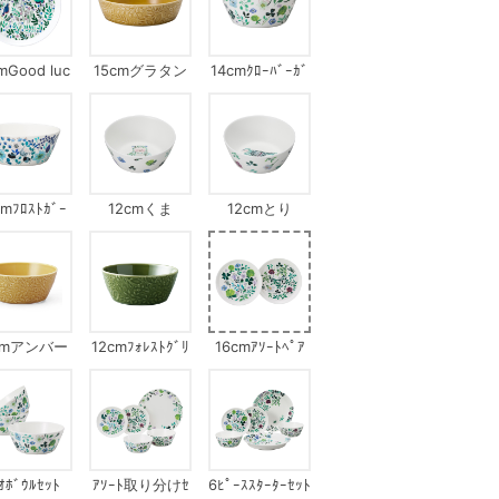
mGood luc
15cmグラタン
14cmｸﾛｰﾊﾞｰｶﾞ
k
皿アンバー
ｰﾃﾞﾝ
cmﾌﾛｽﾄｶﾞｰ
12cmくま
12cmとり
ｵﾝﾏｲｳｨﾝﾄﾞｳ
cmアンバー
12cmﾌｫﾚｽﾄｸﾞﾘ
16cmｱｿｰﾄﾍﾟｱ
ｰﾝ
ﾌﾟﾚｰﾄ
ｵﾎﾞｳﾙｾｯﾄ
ｱｿｰﾄ取り分けｾ
6ﾋﾟｰｽｽﾀｰﾀｰｾｯﾄ