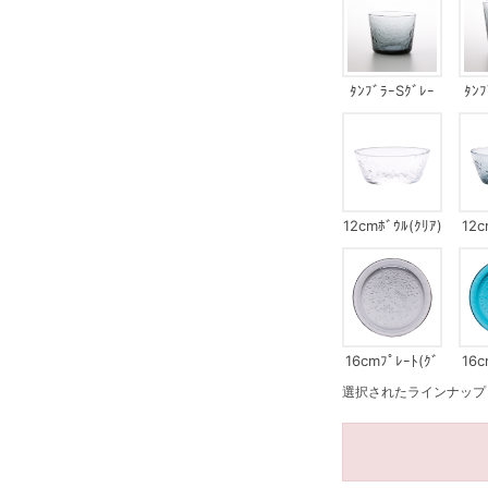
ﾀﾝﾌﾞﾗｰSｸﾞﾚｰ
ﾀﾝ
12cmﾎﾞｳﾙ(ｸﾘｱ)
12c
16cmﾌﾟﾚｰﾄ(ｸﾞ
16c
ﾚｰ)
選択されたラインナップ：16c