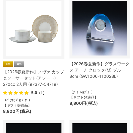
【2026春夏新作】グラスワーク
ス アーチ クロック(M) ブルー
【2026春夏新作】ノヴァ カップ
8cm (GW1000-11002BL)
＆ソーサーセット(アソート)
270cc 2人用 (97377-54719)
5.0
（ｱｰﾁ(M)ﾌﾞﾙｰ）
（1）
【ギフト好適品】
（ﾍﾟｱｶｯﾌﾟ&ｿｰｻｰ）
8,800円(税込)
【ギフト好適品】
8,800円(税込)