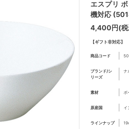
エスプリ ボ
機対応 (501
4,400円(税
【ギフト非対応】
商品コード
50
ブランド/シ
ナ
リーズ
素材
ボ
原産国
イ
ラインナップ
19