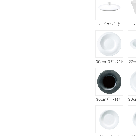
ｽｰﾌﾟｶｯﾌﾟﾌﾀ
ﾚ
30cmｴｽﾌﾟﾘﾌﾟﾚ
27c
ｰﾄ
30cmﾌﾟﾚｰﾄ(ﾌﾞ
30c
ﾗｯｸ)