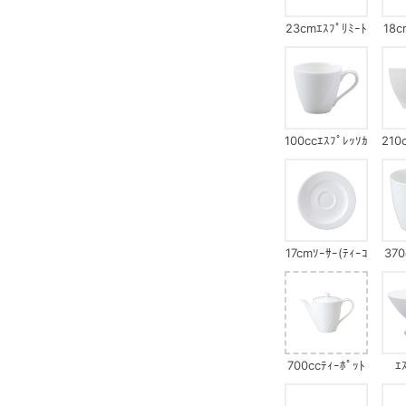
23cmｴｽﾌﾟﾘﾐｰﾄ
18c
ﾌﾟﾚｰﾄｾｯﾄ(ｴｽﾌﾟ
ﾌﾟﾚ
ﾘ)
100ccｴｽﾌﾟﾚｯｿｶ
210
ｯﾌﾟ
17cmｿｰｻｰ(ﾃｨｰｺ
370
ｰﾋｰ兼用)
700ccﾃｨｰﾎﾟｯﾄ
ｴ