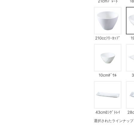
21cmﾌﾟﾚｰﾄ
1
210ccﾌﾘｰｶｯﾌﾟ
1
10cmﾎﾞｳﾙ
3
43cmﾛﾝｸﾞﾄﾚｲ
28
選択されたラインナップ：1