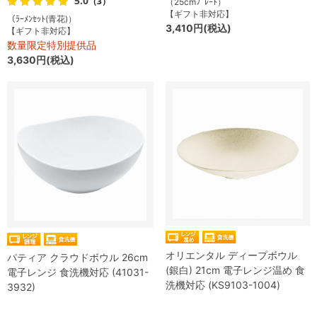
5.0
（3）
（25cmﾌﾟﾚｰﾄ）
【ギフト非対応】
（ﾗｰﾒﾝｾｯﾄ(青花)）
3,410円(税込)
【ギフト非対応】
数量限定特別提供品
3,630円(税込)
オリエンタル ディープボウル
パティア クラウドボウル 26cm
(銀白) 21cm 電子レンジ温め 食
電子レンジ 食洗機対応 (41031-
洗機対応 (KS9103-1004)
3932)