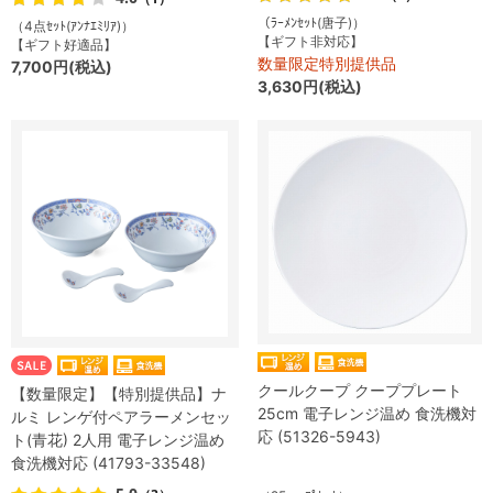
（ﾗｰﾒﾝｾｯﾄ(唐子)）
（4点ｾｯﾄ(ｱﾝﾅｴﾐﾘｱ)）
【ギフト非対応】
【ギフト好適品】
数量限定特別提供品
7,700円(税込)
3,630円(税込)
クールクープ クーププレート
【数量限定】【特別提供品】ナ
25cm 電子レンジ温め 食洗機対
ルミ レンゲ付ペアラーメンセッ
応 (51326-5943)
ト(青花) 2人用 電子レンジ温め
食洗機対応 (41793-33548)