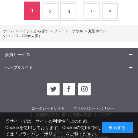
1
2
3
ホーム
>
アイテムから探す
>
プレート・ボウル
>
丸型ボウル
>
中（19～27cm未満）
会員サービス
ヘルプ&ガイド
コーポレートサイト
プライバシー・ポリシー
特定商取引法に基づく通販の表記
HOME
当サイトでは、サイトの利便性向上のため、
Cookieを使用しております。Cookieの使用に関し
承諾する
食器・洋食器のナルミ公式オンラインショップ
ては
「プライバシーポリシー」
をご覧ください。
Copyright (c) NARUMI Co,Ltd All right reseaved.