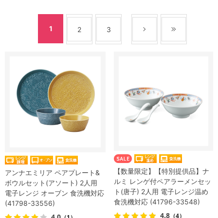
1
2
3
【数量限定】【特別提供品】ナ
アンナエミリア ペアプレート&
ルミ レンゲ付ペアラーメンセッ
ボウルセット(アソート) 2人用
ト(唐子) 2人用 電子レンジ温め
電子レンジ オーブン 食洗機対応
食洗機対応 (41796-33548)
(41798-33556)
4.8
（4）
4.0
（1）