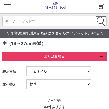
キーワードから探す
☆ 創業80周年謝恩企画品にスタイルズペアセットが登場 ☆
中（19～27cm未満）
絞り込み項目
表示方法
並べ替え
[1～16件]
43
件あります