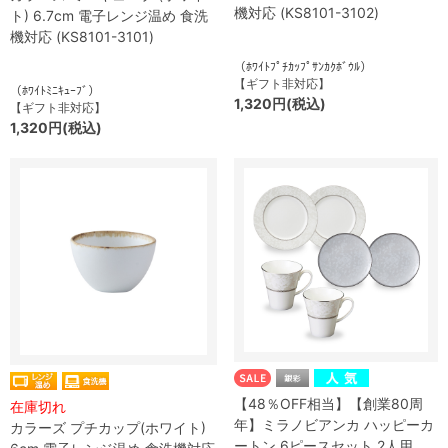
機対応 (KS8101-3102)
ト) 6.7cm 電子レンジ温め 食洗
機対応 (KS8101-3101)
（ﾎﾜｲﾄﾌﾟﾁｶｯﾌﾟｻﾝｶｸﾎﾞｳﾙ）
【ギフト非対応】
（ﾎﾜｲﾄﾐﾆｷｭｰﾌﾞ）
1,320円(税込)
【ギフト非対応】
1,320円(税込)
【48％OFF相当】【創業80周
在庫切れ
年】ミラノビアンカ ハッピーカ
カラーズ プチカップ(ホワイト)
ートン 6ピースセット 2人用