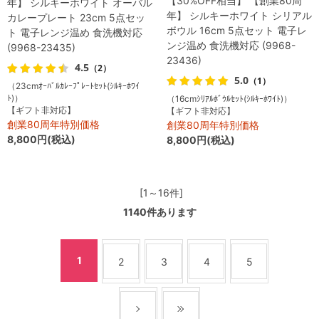
【30%OFF相当】 【創業80周
年】 シルキーホワイト オーバル
年】 シルキーホワイト シリアル
カレープレート 23cm 5点セッ
ボウル 16cm 5点セット 電子レ
ト 電子レンジ温め 食洗機対応
ンジ温め 食洗機対応 (9968-
(9968-23435)
23436)
4.5
（2）
5.0
（1）
（23cmｵｰﾊﾞﾙｶﾚｰﾌﾟﾚｰﾄｾｯﾄ(ｼﾙｷｰﾎﾜｲ
ﾄ)）
（16cmｼﾘｱﾙﾎﾞｳﾙｾｯﾄ(ｼﾙｷｰﾎﾜｲﾄ)）
【ギフト非対応】
【ギフト非対応】
創業80周年特別価格
創業80周年特別価格
8,800円(税込)
8,800円(税込)
[1～16件]
1140
件あります
1
2
3
4
5