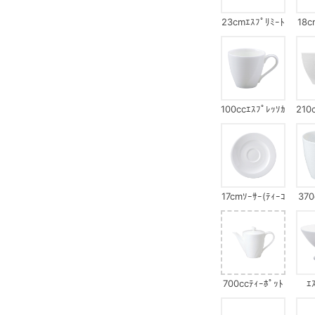
23cmｴｽﾌﾟﾘﾐｰﾄ
18c
ﾌﾟﾚｰﾄｾｯﾄ(ｴｽﾌﾟ
ﾌﾟﾚ
ﾘ)
100ccｴｽﾌﾟﾚｯｿｶ
210
ｯﾌﾟ
17cmｿｰｻｰ(ﾃｨｰｺ
370
ｰﾋｰ兼用)
700ccﾃｨｰﾎﾟｯﾄ
ｴ