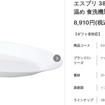
エスプリ 3
温め 食洗機対応
8,910円(税
【ギフト非対応】
商品コード
50
ブランド/シ
ナ
リーズ
素材
ボ
原産国
イ
ラインナップ
38