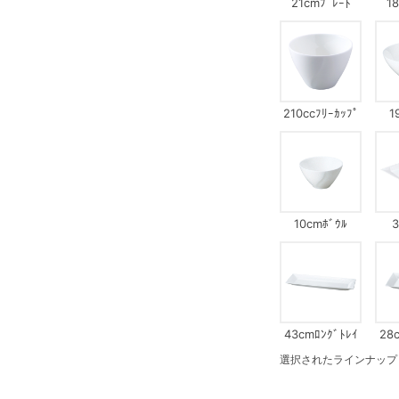
21cmﾌﾟﾚｰﾄ
1
210ccﾌﾘｰｶｯﾌﾟ
1
10cmﾎﾞｳﾙ
3
43cmﾛﾝｸﾞﾄﾚｲ
28
選択されたラインナップ：38