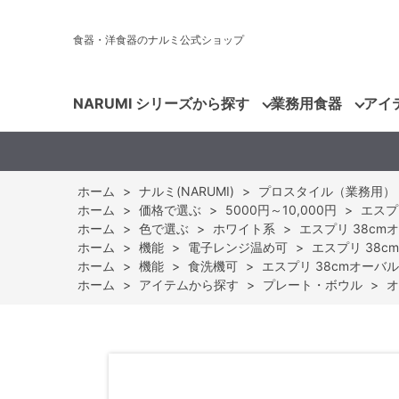
食器・洋食器のナルミ公式ショップ
NARUMI シリーズから探す
業務用食器
アイ
ホーム
>
ナルミ(NARUMI)
>
プロスタイル（業務用）
ホーム
>
価格で選ぶ
>
5000円～10,000円
>
エスプ
ホーム
>
色で選ぶ
>
ホワイト系
>
エスプリ 38cmオ
ホーム
>
機能
>
電子レンジ温め可
>
エスプリ 38c
ホーム
>
機能
>
食洗機可
>
エスプリ 38cmオーバルト
ホーム
>
アイテムから探す
>
プレート・ボウル
>
オ