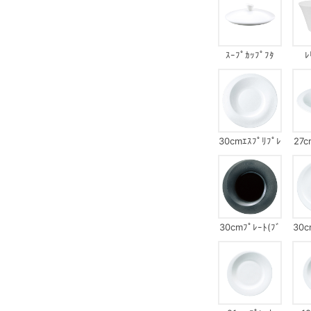
ｽｰﾌﾟｶｯﾌﾟﾌﾀ
ﾚ
30cmｴｽﾌﾟﾘﾌﾟﾚ
27c
ｰﾄ
30cmﾌﾟﾚｰﾄ(ﾌﾞ
30c
ﾗｯｸ)