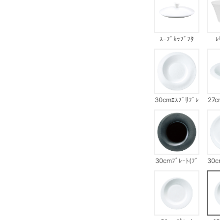
ｽｰﾌﾟｶｯﾌﾟﾌﾀ
ﾚ
30cmｴｽﾌﾟﾘﾌﾟﾚ
27c
ｰﾄ
30cmﾌﾟﾚｰﾄ(ﾌﾞ
30c
ﾗｯｸ)