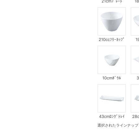
21cmﾌﾟﾚｰﾄ
1
210ccﾌﾘｰｶｯﾌﾟ
1
10cmﾎﾞｳﾙ
3
43cmﾛﾝｸﾞﾄﾚｲ
28
選択されたラインナップ：1