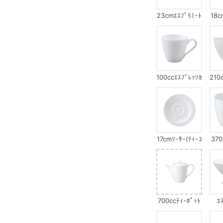
23cmｴｽﾌﾟﾘﾐｰﾄ
18c
ﾌﾟﾚｰﾄｾｯﾄ(ｴｽﾌﾟ
ﾌﾟﾚ
ﾘ)
100ccｴｽﾌﾟﾚｯｿｶ
210
ｯﾌﾟ
17cmｿｰｻｰ(ﾃｨｰｺ
370
ｰﾋｰ兼用)
700ccﾃｨｰﾎﾟｯﾄ
ｴ