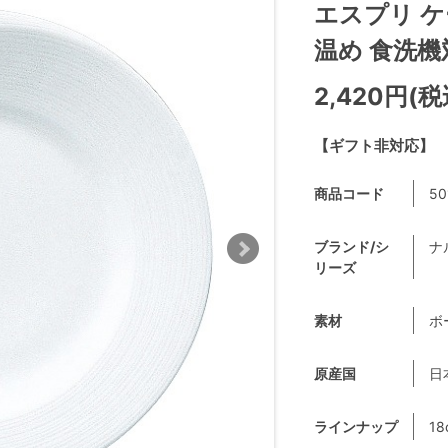
エスプリ ケ
温め 食洗機対応
2,420円(税
【ギフト非対応】
商品コード
50
ブランド/シ
ナ
リーズ
素材
ボ
原産国
日
ラインナップ
18