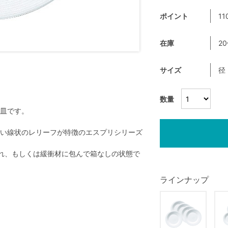
ポイント
11
在庫
2
サイズ
径
数量
皿です。
い線状のレリーフが特徴のエスプリシリーズ
れ、もしくは緩衝材に包んで箱なしの状態で
ラインナップ