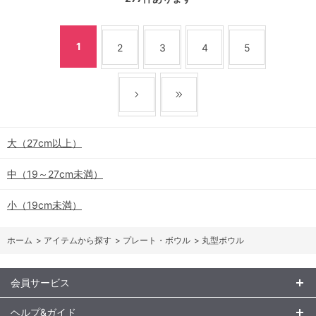
1
2
3
4
5
大（27cm以上）
中（19～27cm未満）
小（19cm未満）
ホーム
>
アイテムから探す
>
プレート・ボウル
>
丸型ボウル
会員サービス
ヘルプ&ガイド