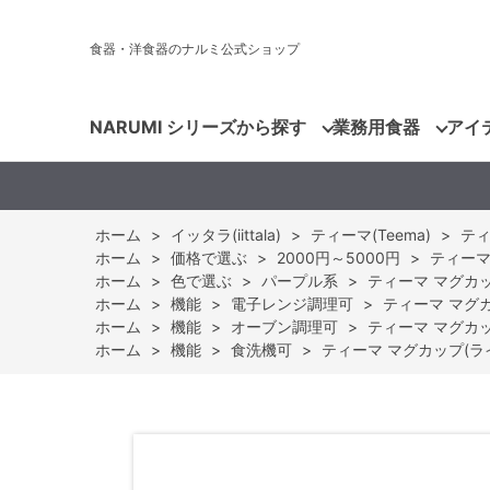
食器・洋食器のナルミ公式ショップ
NARUMI シリーズから探す
業務用食器
アイ
ホーム
>
イッタラ(iittala)
>
ティーマ(Teema)
>
ティ
ホーム
>
価格で選ぶ
>
2000円～5000円
>
ティーマ 
ホーム
>
色で選ぶ
>
パープル系
>
ティーマ マグカップ
ホーム
>
機能
>
電子レンジ調理可
>
ティーマ マグカッ
ホーム
>
機能
>
オーブン調理可
>
ティーマ マグカップ
ホーム
>
機能
>
食洗機可
>
ティーマ マグカップ(ライト