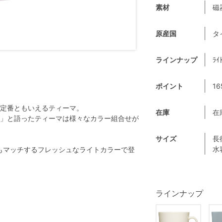
素材
磁
原産国
タ
ラインナップ
ﾗｲ
ポイント
16
定番ともいえるティーマ。
在庫
在
」と語ったティーマは様々なカラー組合せが
サイズ
長
水
にもマッチするフレッシュなライトカラーで登
ラインナップ