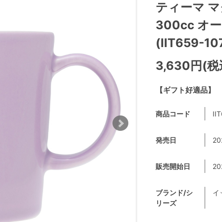
ティーマ 
300cc 
(IIT659-10
3,630円(税
【ギフト好適品】
商品コード
II
発売日
20
販売開始日
20
ブランド/シ
イ
リーズ