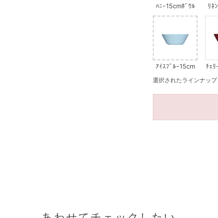
ﾊﾆｰ15cmﾎﾞｳﾙ
ﾘﾈ
ｱｲｽﾌﾞﾙｰ15cm
ﾁｪﾘ
ﾎﾞｳﾙ
選択されたラインナップ：ﾗｲ
あわせてチェックしたい