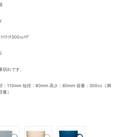
器
イ
ﾄﾗｲﾗｯｸ300㏄ﾏｸﾞ
5
庫切れです。
径：110mm 短径：80mm 高さ：80mm 容量：300cc（満
容量）