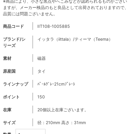
※商品により、小さな黒点やへこみなどが認められるものがござい
ますが、メーカー検品のもと良品として出荷されておりますので、
品質には問題ございません。
商品コード
IIT108-1005885
ブランド/シ
イッタラ（iittala）/ティーマ（Teema）
リーズ
素材
磁器
原産国
タイ
ラインナップ
ﾊﾟｰﾙｸﾞﾚｰ21cmﾌﾟﾚｰﾄ
ポイント
150
在庫
20個以上在庫ございます。
サイズ
径：210mm 高さ：31mm