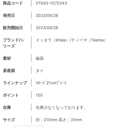
商品コード
IIT643-1070343
発売日
2023/06/28
販売開始日
2023/06/28
ブランド/シ
イッタラ（iittala）/ティーマ（Teema）
リーズ
素材
磁器
原産国
タイ
ラインナップ
Vﾛｰｽﾞ21cmﾌﾟﾚｰﾄ
ポイント
150
在庫
在庫少なくなっております。
サイズ
径：210mm 高さ：31mm