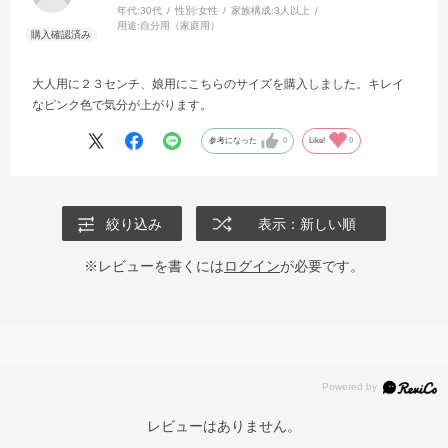
年代:
30代
性別:
女性
家族構成:
3人以上
用途:
自分用（家庭用）
大人用に２３センチ、娘用にこちらのサイズを購入しました。キレイ
なピンク色で気分が上がります。
参考になった
0
Like!
0
絞り込み
表示：新しい順
※レビューを書くには
ログイン
が必要です。
レビューはありません。