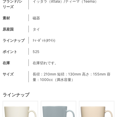
ブランド/シ
イッタラ（iittala）/ティーマ（Teema）
リーズ
素材
磁器
原産国
タイ
ラインナップ
ﾃｨｰﾎﾟｯﾄ(ﾎﾜｲﾄ)
ポイント
525
在庫
在庫切れです。
サイズ
長径：210mm 短径：130mm 高さ：155mm 容
量：1000cc（満水容量）
ラインナップ