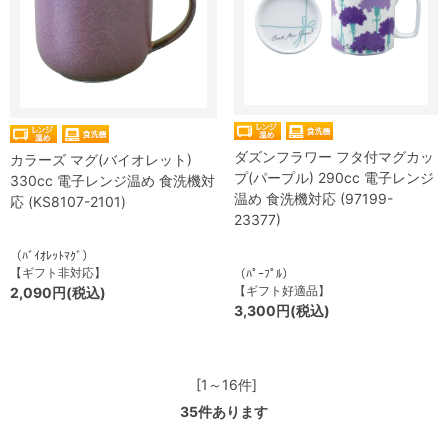
ダズンフラワー フタ付マグカッ
カラーズ マグ(バイオレット)
プ(パープル) 290cc 電子レンジ
330cc 電子レンジ温め 食洗機対
温め 食洗機対応 (97199-
応 (KS8107-2101)
23377)
（ﾊﾞｲｵﾚｯﾄﾏｸﾞ）
【ギフト非対応】
（ﾊﾟｰﾌﾟﾙ）
【ギフト好適品】
2,090円(税込)
3,300円(税込)
[1～16件]
35
件あります