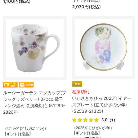
【ギフト好適品】
1,100円(税込)
2,970円(税込)
在庫切れ
ルーシーガーデン マグカップ(ブ
いわさきちひろ 2025年イヤー
ラックラズベリー) 370cc 電子
ズプレート(立てひざの少年)
レンジ温め 食洗機対応 (51280-
(52539-21325)
2826P)
5.0
（1）
（2025立てひざの少年）
（ﾏｸﾞｶｯﾌﾟ(ﾌﾞﾗｯｸﾗｽﾞﾍﾞﾘｰ)）
【ギフト好適品】
【ギフト好適品】