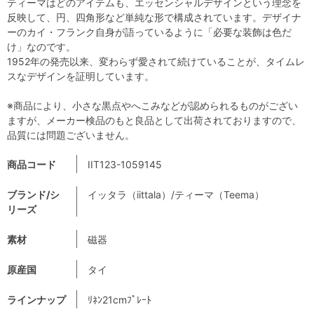
ティーマはどのアイテムも、エッセンシャルデザインという理念を
反映して、円、四角形など単純な形で構成されています。デザイナ
ーのカイ・フランク自身が語っているように「必要な装飾は色だ
け」なのです。
1952年の発売以来、変わらず愛されて続けていることが、タイムレ
スなデザインを証明しています。
※商品により、小さな黒点やへこみなどが認められるものがござい
ますが、メーカー検品のもと良品として出荷されておりますので、
品質には問題ございません。
商品コード
IIT123-1059145
ブランド/シ
イッタラ（iittala）/ティーマ（Teema）
リーズ
素材
磁器
原産国
タイ
ラインナップ
ﾘﾈﾝ21cmﾌﾟﾚｰﾄ