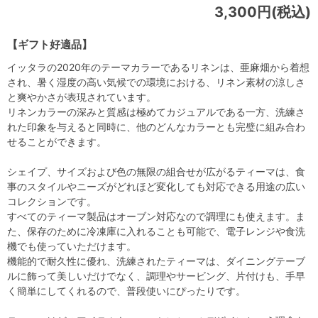
3,300円(税込)
【ギフト好適品】
イッタラの2020年のテーマカラーであるリネンは、亜麻畑から着想
され、暑く湿度の高い気候での環境における、リネン素材の涼しさ
と爽やかさが表現されています。
リネンカラーの深みと質感は極めてカジュアルである一方、洗練さ
れた印象を与えると同時に、他のどんなカラーとも完璧に組み合わ
せることができます。
シェイプ、サイズおよび色の無限の組合せが広がるティーマは、食
事のスタイルやニーズがどれほど変化しても対応できる用途の広い
コレクションです。
すべてのティーマ製品はオーブン対応なので調理にも使えます。ま
た、保存のために冷凍庫に入れることも可能で、電子レンジや食洗
機でも使っていただけます。
機能的で耐久性に優れ、洗練されたティーマは、ダイニングテーブ
ルに飾って美しいだけでなく、調理やサービング、片付けも、手早
く簡単にしてくれるので、普段使いにぴったりです。