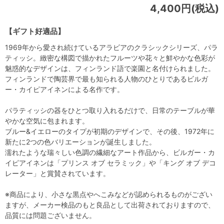
4,400円(税込)
【ギフト好適品】
1969年から愛され続けているアラビアのクラシックシリーズ、パラ
ティッシ。緻密な構図で描かれたフルーツや花々と鮮やかな色彩が
魅惑的なデザインは、フィンランド語で楽園と名付けられました。
フィンランドで陶芸界で最も知られる人物のひとりであるビルガ
ー・カイピアイネンによる名作です。
パラティッシの器をひとつ取り入れるだけで、日常のテーブルが華
やかな空気に包まれます。
ブルー&イエローのタイプが初期のデザインで、その後、1972年に
新たに2つの色バリエーションが誕生しました。
濡れたような瑞々しい色調の繊細なアート作品から、ビルガー・カ
イピアイネンは「プリンス オブ セラミック」や「キング オブ デコ
レーター」と賞賛されています。
※商品により、小さな黒点やへこみなどが認められるものがござい
ますが、メーカー検品のもと良品として出荷されておりますので、
品質には問題ございません。