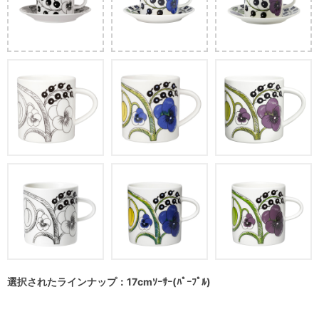
選択されたラインナップ：17cmｿｰｻｰ(ﾊﾟｰﾌﾟﾙ)