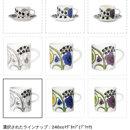
選択されたラインナップ：240ccﾏｸﾞｶｯﾌﾟ(ﾌﾞﾗｯｸ)