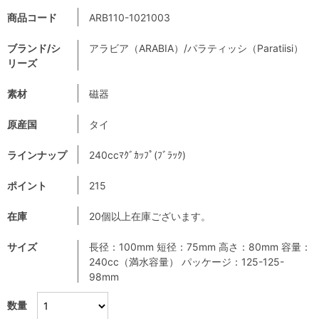
商品コード
ARB110-1021003
ブランド/シ
アラビア（ARABIA）/パラティッシ（Paratiisi）
リーズ
素材
磁器
原産国
タイ
ラインナップ
240ccﾏｸﾞｶｯﾌﾟ(ﾌﾞﾗｯｸ)
ポイント
215
在庫
20個以上在庫ございます。
サイズ
長径：100mm 短径：75mm 高さ：80mm 容量：
240cc（満水容量） パッケージ：125-125-
98mm
数量