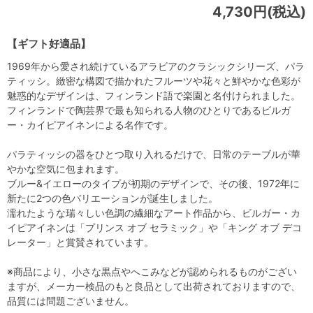
4,730円(税込)
【ギフト好適品】
1969年から愛され続けているアラビアのクラシックシリーズ、パラ
ティッシ。緻密な構図で描かれたフルーツや花々と鮮やかな色彩が
魅惑的なデザインは、フィンランド語で楽園と名付けられました。
フィンランドで陶芸界で最も知られる人物のひとりであるビルガ
ー・カイピアイネンによる名作です。
パラティッシの器をひとつ取り入れるだけで、日常のテーブルが華
やかな空気に包まれます。
ブルー&イエローのタイプが初期のデザインで、その後、1972年に
新たに2つの色バリエーションが誕生しました。
濡れたような瑞々しい色調の繊細なアート作品から、ビルガー・カ
イピアイネンは「プリンス オブ セラミック」や「キング オブ デコ
レーター」と賞賛されています。
※商品により、小さな黒点やへこみなどが認められるものがござい
ますが、メーカー検品のもと良品として出荷されておりますので、
品質には問題ございません。