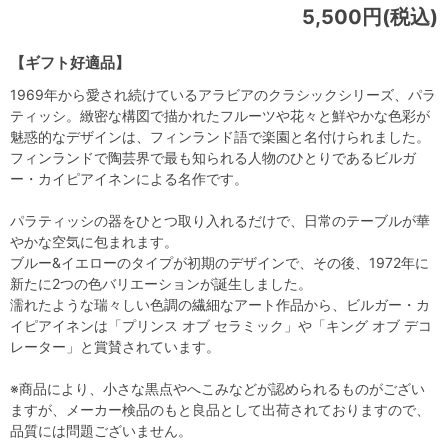
5,500円(税込)
【ギフト好適品】
1969年から愛され続けているアラビアのクラシックシリーズ、パラ
ティッシ。緻密な構図で描かれたフルーツや花々と鮮やかな色彩が
魅惑的なデザインは、フィンランド語で楽園と名付けられました。
フィンランドで陶芸界で最も知られる人物のひとりであるビルガ
ー・カイピアイネンによる名作です。
パラティッシの器をひとつ取り入れるだけで、日常のテーブルが華
やかな空気に包まれます。
ブルー&イエローのタイプが初期のデザインで、その後、1972年に
新たに2つの色バリエーションが誕生しました。
濡れたような瑞々しい色調の繊細なアート作品から、ビルガー・カ
イピアイネンは「プリンス オブ セラミック」や「キング オブ デコ
レーター」と賞賛されています。
※商品により、小さな黒点やへこみなどが認められるものがござい
ますが、メーカー検品のもと良品として出荷されておりますので、
品質には問題ございません。