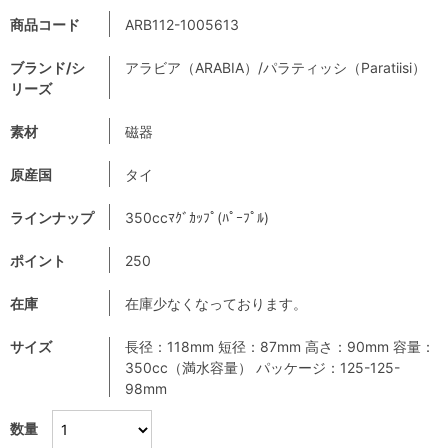
商品コード
ARB112-1005613
ブランド/シ
アラビア（ARABIA）/パラティッシ（Paratiisi）
リーズ
素材
磁器
原産国
タイ
ラインナップ
350ccﾏｸﾞｶｯﾌﾟ(ﾊﾟｰﾌﾟﾙ)
ポイント
250
在庫
在庫少なくなっております。
サイズ
長径：118mm 短径：87mm 高さ：90mm 容量：
350cc（満水容量） パッケージ：125-125-
98mm
数量