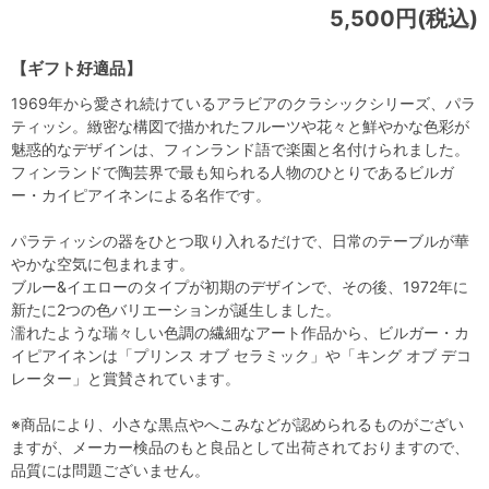
5,500円(税込)
【ギフト好適品】
1969年から愛され続けているアラビアのクラシックシリーズ、パラ
ティッシ。緻密な構図で描かれたフルーツや花々と鮮やかな色彩が
魅惑的なデザインは、フィンランド語で楽園と名付けられました。
フィンランドで陶芸界で最も知られる人物のひとりであるビルガ
ー・カイピアイネンによる名作です。
パラティッシの器をひとつ取り入れるだけで、日常のテーブルが華
やかな空気に包まれます。
ブルー&イエローのタイプが初期のデザインで、その後、1972年に
新たに2つの色バリエーションが誕生しました。
濡れたような瑞々しい色調の繊細なアート作品から、ビルガー・カ
イピアイネンは「プリンス オブ セラミック」や「キング オブ デコ
レーター」と賞賛されています。
※商品により、小さな黒点やへこみなどが認められるものがござい
ますが、メーカー検品のもと良品として出荷されておりますので、
品質には問題ございません。