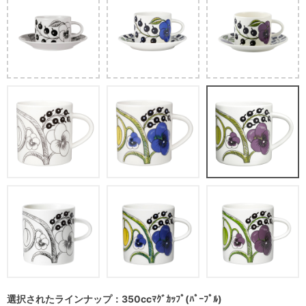
選択されたラインナップ：350ccﾏｸﾞｶｯﾌﾟ(ﾊﾟｰﾌﾟﾙ)