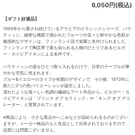
6,050円(税込)
【ギフト好適品】
1969年から愛され続けているアラビアのクラシックシリーズ、パラ
ティッシ。緻密な構図で描かれたフルーツや花々と鮮やかな色彩が
魅惑的なデザインは、フィンランド語で楽園と名付けられました。
フィンランドで陶芸界で最も知られる人物のひとりであるビルガ
ー・カイピアイネンによる名作です。
パラティッシの器をひとつ取り入れるだけで、日常のテーブルが華
やかな空気に包まれます。
ブルー&イエローのタイプが初期のデザインで、その後、1972年に
新たに2つの色バリエーションが誕生しました。
濡れたような瑞々しい色調の繊細なアート作品から、ビルガー・カ
イピアイネンは「プリンス オブ セラミック」や「キング オブ デコ
レーター」と賞賛されています。
※商品により、小さな黒点やへこみなどが認められるものがござい
ますが、メーカー検品のもと良品として出荷されておりますので、
品質には問題ございません。