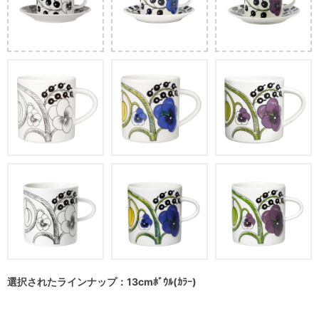
選択されたラインナップ：13cmﾎﾞｳﾙ(ｶﾗｰ)