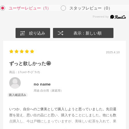
ユーザーレビュー
（1）
スタッフレビュー
（0）
絞り込み
表示：新しい順
2025.4.10
ずっと欲しかった🤩
商品：17cmｿｰｻｰ(ﾌﾞﾗｯｸ)
no name
用途:
自分用（家庭用）
いつか、自分へのご褒美として購入しようと思っていました。先日還
暦を迎え、思い出の品にと思い、購入することにしました。他にも数
点購入し、今は戸棚にしまっていますが、美味しい紅茶を入れて、果
物やケーキなどをこのお皿にのせていただきたいと思っています。