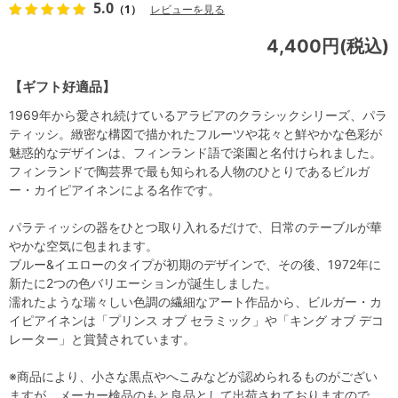
5.0
（1）
レビューを見る
4,400円(税込)
【ギフト好適品】
1969年から愛され続けているアラビアのクラシックシリーズ、パラ
ティッシ。緻密な構図で描かれたフルーツや花々と鮮やかな色彩が
魅惑的なデザインは、フィンランド語で楽園と名付けられました。
フィンランドで陶芸界で最も知られる人物のひとりであるビルガ
ー・カイピアイネンによる名作です。
パラティッシの器をひとつ取り入れるだけで、日常のテーブルが華
やかな空気に包まれます。
ブルー&イエローのタイプが初期のデザインで、その後、1972年に
新たに2つの色バリエーションが誕生しました。
濡れたような瑞々しい色調の繊細なアート作品から、ビルガー・カ
イピアイネンは「プリンス オブ セラミック」や「キング オブ デコ
レーター」と賞賛されています。
※商品により、小さな黒点やへこみなどが認められるものがござい
ますが、メーカー検品のもと良品として出荷されておりますので、