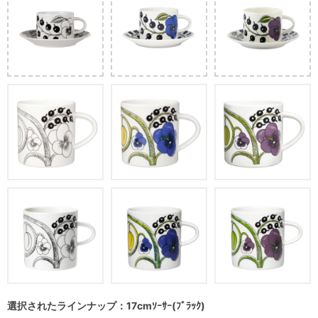
選択されたラインナップ：17cmｿｰｻｰ(ﾌﾞﾗｯｸ)