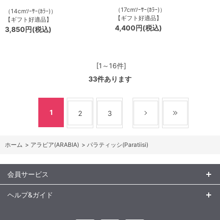
（17cmｿｰｻｰ(ｶﾗｰ)）
（14cmｿｰｻｰ(ｶﾗｰ)）
【ギフト好適品】
【ギフト好適品】
4,400円(税込)
3,850円(税込)
[1～16件]
33
件あります
1
2
3
ホーム
>
アラビア(ARABIA)
>
パラティッシ(Paratiisi)
会員サービス
ヘルプ&ガイド