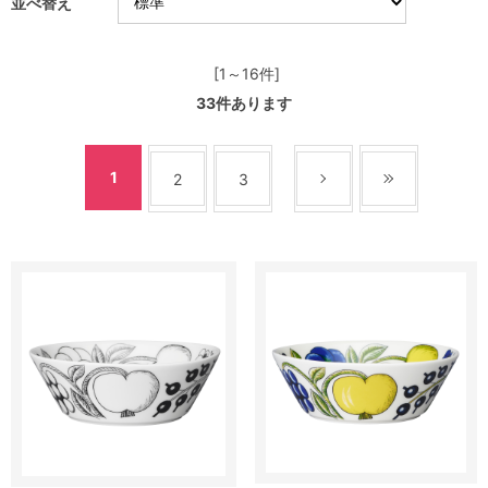
並べ替え
[1～16件]
33
件あります
1
2
3