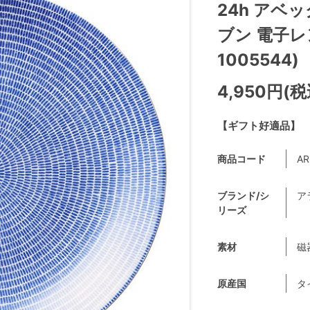
24h アベッ
ブン 電子レン
1005544)
4,950円(税
【ギフト好適品】
商品コード
AR
ブランド/シ
ア
リーズ
素材
磁
原産国
タ