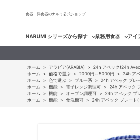
食器・洋食器のナルミ公式ショップ
NARUMI シリーズから探す
業務用食器
アイ
ホーム
>
アラビア(ARABIA)
>
24h アベック(24h Avec
ホーム
>
価格で選ぶ
>
2000円～5000円
>
24h ア
ホーム
>
色で選ぶ
>
ブルー系
>
24h アベック プレー
ホーム
>
機能
>
電子レンジ調理可
>
24h アベック 
ホーム
>
機能
>
オーブン調理可
>
24h アベック プレ
ホーム
>
機能
>
食洗機可
>
24h アベック プレート(ブ