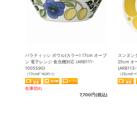
パラティッシ ボウル(カラー) 17cm オーブ
スンヌン
ン 電子レンジ 食洗機対応 (ARB111-
25cm 
1005590)
(ARB113-
（17cmﾎﾞｳﾙ(ｶﾗｰ)）
（25cmｵｰﾊ
在庫切れ
7,700円(税込)