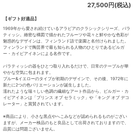
27,500円(税込)
【ギフト好適品】
1969年から愛され続けているアラビアのクラシックシリーズ、パラ
ティッシ。緻密な構図で描かれたフルーツや花々と鮮やかな色彩が
魅惑的なデザインは、フィンランド語で楽園と名付けられました。
フィンランドで陶芸界で最も知られる人物のひとりであるビルガ
ー・カイピアイネンによる名作です。
パラティッシの器をひとつ取り入れるだけで、日常のテーブルが華
やかな空気に包まれます。
ブルー&イエローのタイプが初期のデザインで、その後、1972年に
新たに2つの色バリエーションが誕生しました。
濡れたような瑞々しい色調の繊細なアート作品から、ビルガー・カ
イピアイネンは「プリンス オブ セラミック」や「キング オブ デコ
レーター」と賞賛されています。
※商品により、小さな黒点やへこみなどが認められるものがござい
ますが、メーカー検品のもと良品として出荷されておりますので、
品質には問題ございません。