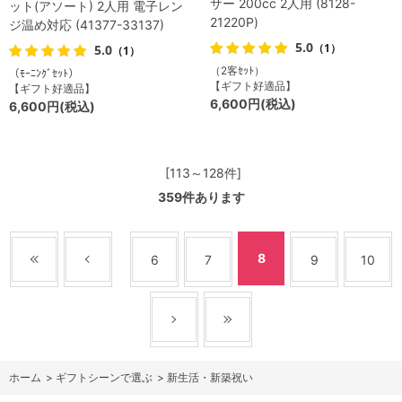
サー 200cc 2人用 (8128-
ット(アソート) 2人用 電子レン
21220P)
ジ温め対応 (41377-33137)
5.0
（1）
5.0
（1）
（2客ｾｯﾄ）
（ﾓｰﾆﾝｸﾞｾｯﾄ）
【ギフト好適品】
【ギフト好適品】
6,600円(税込)
6,600円(税込)
[113～128件]
359
件あります
8
6
7
9
10
ホーム
>
ギフトシーンで選ぶ
>
新生活・新築祝い