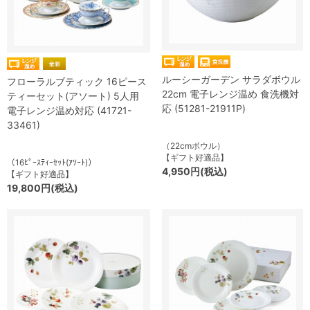
ルーシーガーデン サラダボウル
フローラルブティック 16ピース
22cm 電子レンジ温め 食洗機対
ティーセット(アソート) 5人用
応 (51281-21911P)
電子レンジ温め対応 (41721-
33461)
（22cmボウル）
【ギフト好適品】
（16ﾋﾟｰｽﾃｨｰｾｯﾄ(ｱｿｰﾄ)）
4,950円(税込)
【ギフト好適品】
19,800円(税込)