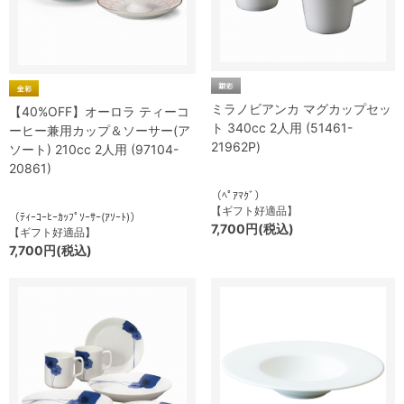
ミラノビアンカ マグカップセッ
【40%OFF】オーロラ ティーコ
ト 340cc 2人用 (51461-
ーヒー兼用カップ＆ソーサー(ア
21962P)
ソート) 210cc 2人用 (97104-
20861)
（ﾍﾟｱﾏｸﾞ）
【ギフト好適品】
（ﾃｨｰｺｰﾋｰｶｯﾌﾟｿｰｻｰ(ｱｿｰﾄ)）
7,700円(税込)
【ギフト好適品】
7,700円(税込)