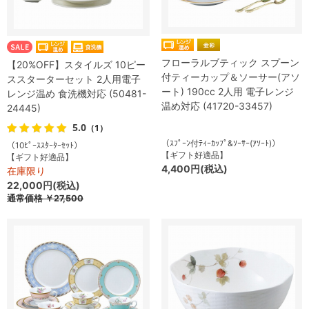
フローラルブティック スプーン
【20%OFF】スタイルズ 10ピー
付ティーカップ＆ソーサー(アソ
ススターターセット 2人用電子
ート) 190cc 2人用 電子レンジ
レンジ温め 食洗機対応 (50481-
温め対応 (41720-33457)
24445)
5.0
（1）
（ｽﾌﾟｰﾝ付ﾃｨｰｶｯﾌﾟ&ｿｰｻｰ(ｱｿｰﾄ)）
（10ﾋﾟｰｽｽﾀｰﾀｰｾｯﾄ）
【ギフト好適品】
【ギフト好適品】
4,400円(税込)
在庫限り
22,000円(税込)
通常価格
￥27,500