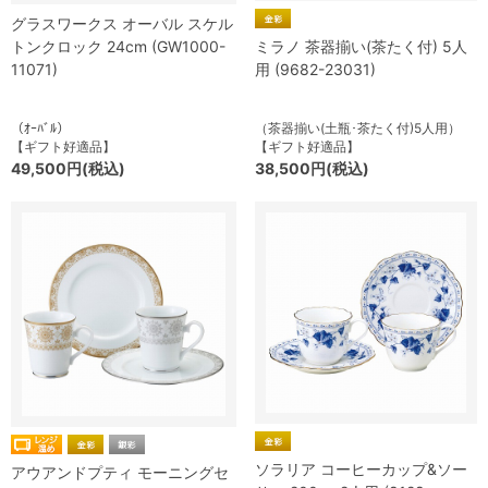
グラスワークス オーバル スケル
トンクロック 24cm (GW1000-
ミラノ 茶器揃い(茶たく付) 5人
11071)
用 (9682-23031)
（ｵｰﾊﾞﾙ）
（茶器揃い(土瓶･茶たく付)5人用）
【ギフト好適品】
【ギフト好適品】
49,500円(税込)
38,500円(税込)
ソラリア コーヒーカップ&ソー
アウアンドプティ モーニングセ