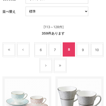
並べ替え
[113～128件]
359
件あります
8
6
7
9
10