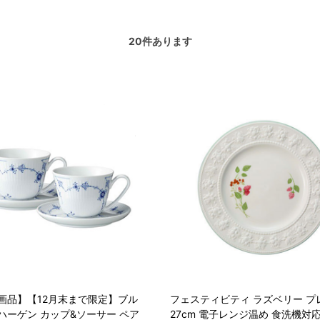
20
件あります
画品】【12月末まで限定】ブル
フェスティビティ ラズベリー プ
ハーゲン カップ&ソーサー ペア
27cm 電子レンジ温め 食洗機対