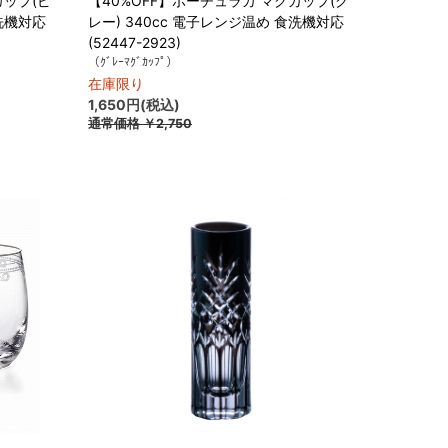
カップ(ピ
【40%OFF】ポーチュラカ マグカップ(グ
食洗機対応
レー) 340cc 電子レンジ温め 食洗機対応
(52447-2923)
（ｸﾞﾚｰﾏｸﾞｶｯﾌﾟ）
在庫限り
1,650円(税込)
通常価格
￥2,750