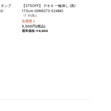
) タンブ
【37%OFF】 デオネ 一輪挿し (黒)
2-
17.5cm (GW6073-524BK)
（ﾃﾞｵﾈ(黒)）
在庫限り
5,500円(税込)
通常価格
￥8,800