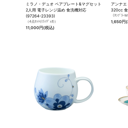
ミラノ・デュオ ペアプレート&マグセット
アンナエミ
2人用 電子レンジ温め 食洗機対応
320cc 
（ﾀﾝﾌﾞﾗｰM
(97264-23393)
（4点ｾｯﾄ(ﾐﾗﾉﾃﾞｭｵ)）
1,650円
11,000円(税込)