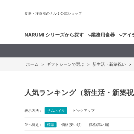
食器・洋食器のナルミ公式ショップ
NARUMI シリーズから探す
業務用食器
アイ
ホーム
>
ギフトシーンで選ぶ
>
新生活・新築祝い
>
人気ランキング（新生活・新築祝
表示方法：
サムネイル
ピックアップ
並べ替え：
標準
価格(安い順)
価格(高い順)