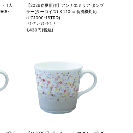
ト 1人
【2026春夏新作】アンナエミリア タンブ
68-
ラー(ターコイズ) S 210cc 食洗機対応
(UG1000-16TRQ)
（ﾀﾝﾌﾞﾗｰSﾀｰｺｲｽﾞ）
1,430円(税込)