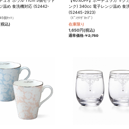
ュオ ボウル 11cm 5個セット
【40%OFF】ポーチュラカ マグ
温め 食洗機対応 (52442-
ンク) 340cc 電子レンジ温め 
(52445-2923)
ｳﾙ5個ｾｯﾄ）
（ﾋﾟﾝｸﾏｸﾞｶｯﾌﾟ）
(税込)
在庫限り
1,650円(税込)
通常価格
￥2,750