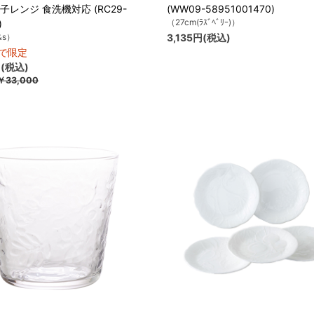
 電子レンジ 食洗機対応 (RC29-
(WW09-58951001470)
（27cm(ﾗｽﾞﾍﾞﾘｰ)）
)
&s）
3,135円(税込)
まで限定
円(税込)
￥33,000