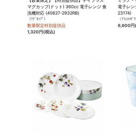
【数量限定】【特別提供品】デイプラス
ミラノ・デ
マグカップ(ドット) 360cc 電子レンジ 食
電子レンジ
洗機対応 (40627-2932RB)
23174)
（ﾏｸﾞｶｯﾌﾟ）
（11cmﾎﾞ
数量限定特別提供品
6,600円
1,320円(税込)