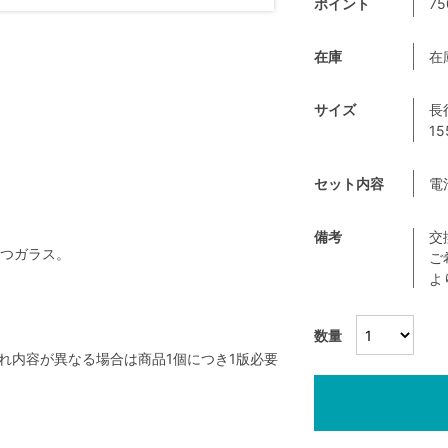
ポイント
75
在庫
在
サイズ
長
15
セット内容
電
備考
交
つガラス。
ご
よ
数量
名入れ内容が異なる場合は商品1個につき1版必要