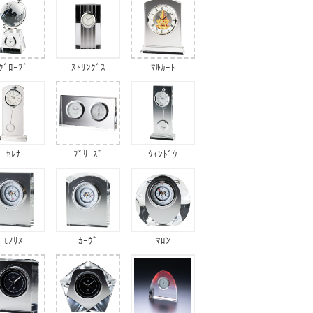
ｸﾞﾛｰﾌﾞ
ｽﾄﾘﾝｸﾞｽ
ﾏﾙｶｰﾄ
ｾﾚﾅ
ﾌﾞﾘｰｽﾞ
ｳｨﾝﾄﾞｳ
ﾓﾉﾘｽ
ｶｰｳﾞ
ﾏﾛﾝ