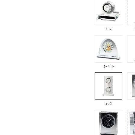
ｱｰｽ
ｵｰﾊﾞﾙ
ｴｺﾛ