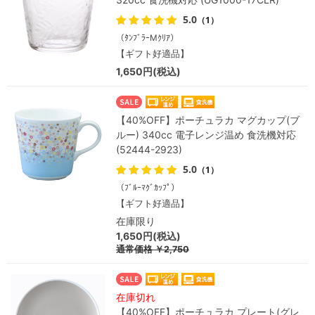
5.0
（1）
（ﾀﾝﾌﾞﾗｰMｸﾘｱ）
【ギフト好適品】
1,650円(税込)
【40%OFF】ポーチュラカ マグカップ(ブ
ルー) 340cc 電子レンジ温め 食洗機対応
(52444-2923)
5.0
（1）
（ﾌﾞﾙｰﾏｸﾞｶｯﾌﾟ）
【ギフト好適品】
在庫限り
1,650円(税込)
通常価格
￥2,750
在庫切れ
【40%OFF】ポーチュラカ プレート(グレ