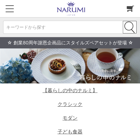
キーワードから探す
☆ 創業80周年謝恩企画品にスタイルズペアセットが登場 ☆
【暮らしの中のナルミ】
クラシック
モダン
子ども食器