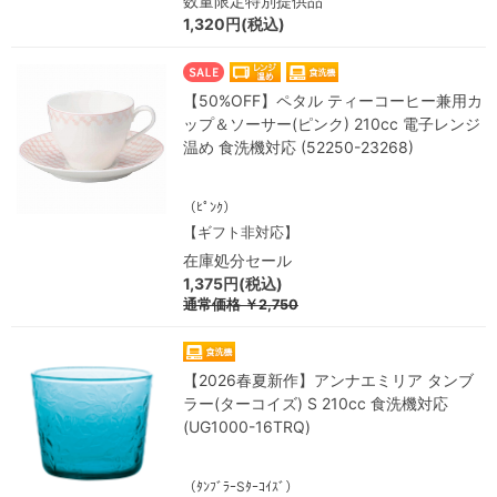
数量限定特別提供品
1,320円(税込)
【50%OFF】ペタル ティーコーヒー兼用カ
ップ＆ソーサー(ピンク) 210cc 電子レンジ
温め 食洗機対応 (52250-23268)
（ﾋﾟﾝｸ）
【ギフト非対応】
在庫処分セール
1,375円(税込)
通常価格
￥2,750
【2026春夏新作】アンナエミリア タンブ
ラー(ターコイズ) S 210cc 食洗機対応
(UG1000-16TRQ)
（ﾀﾝﾌﾞﾗｰSﾀｰｺｲｽﾞ）