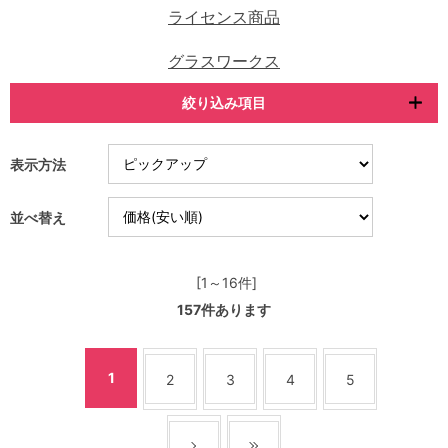
ライセンス商品
グラスワークス
絞り込み項目
表示方法
並べ替え
[1～16件]
157
件あります
1
2
3
4
5