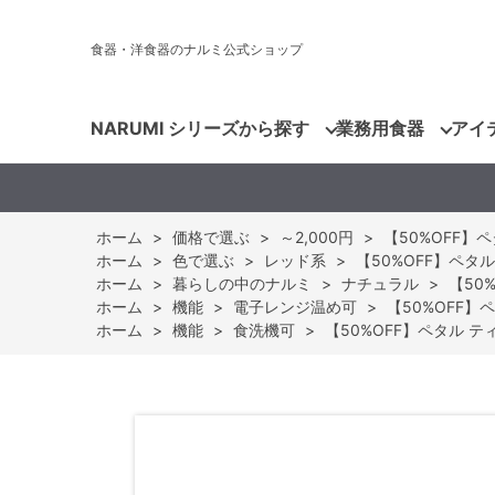
食器・洋食器のナルミ公式ショップ
NARUMI シリーズから探す
業務用食器
アイ
ホーム
>
価格で選ぶ
>
～2,000円
>
【50%OFF】ペ
ホーム
>
色で選ぶ
>
レッド系
>
【50%OFF】ペタル
ホーム
>
暮らしの中のナルミ
>
ナチュラル
>
【50
ホーム
>
機能
>
電子レンジ温め可
>
【50%OFF】
ホーム
>
機能
>
食洗機可
>
【50%OFF】ペタル ティ