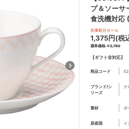
プ＆ソーサー
食洗機対応 (5
在庫処分セール
1,375円(税
通常価格
￥2,750
【ギフト非対応】
商品コード
52
ブランド/シ
ナ
リーズ
素材
ボ
原産国
イ