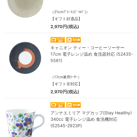
（21cmﾌﾟﾚｰﾄ(ｺﾞｰﾙﾄﾞ)）
【ギフト好適品】
2,970円(税込)
キャニオン ティー・コーヒーソーサー
17cm 電子レンジ温め 食洗器対応 (52435-
5561)
（17cm兼用ｿｰｻｰ）
【ギフト非対応】
2,970円(税込)
アンナエミリア マグカップ(Stay Healthy)
340cc 電子レンジ温め 食洗機対応
(52545-2923P)