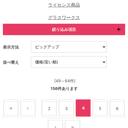
ライセンス商品
グラスワークス
絞り込み項目
表示方法
並べ替え
[49～64件]
156
件あります
4
2
3
5
6