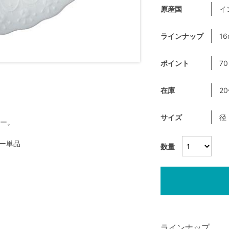
原産国
イ
ラインナップ
16
ポイント
70
在庫
2
サイズ
径
サー。
サー単品
数量
ラインナップ