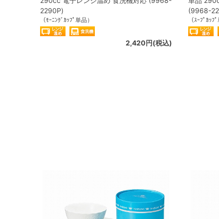
290cc 電子レンジ温め 食洗機対応 (9968-
単品 29
2290P)
(9968-22
（ﾓｰﾆﾝｸﾞｶｯﾌﾟ単品）
（ｽｰﾌﾟｶｯ
2,420円(税込)