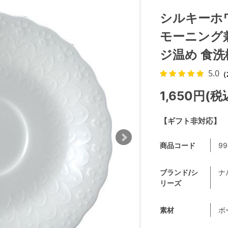
シルキーホ
モーニング兼
ジ温め 食洗機
5.0
（
1,650円(税
【ギフト非対応】
商品コード
99
ブランド/シ
ナ
リーズ
素材
ボ