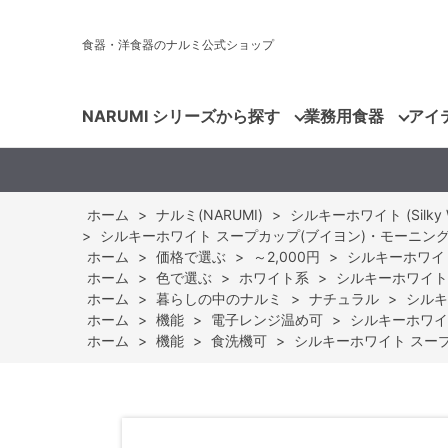
食器・洋食器のナルミ公式ショップ
NARUMI シリーズから探す
業務用食器
アイ
ホーム
>
ナルミ(NARUMI)
>
シルキーホワイト (Silky W
>
シルキーホワイト スープカップ(ブイヨン)・モーニング兼用ソ
ホーム
>
価格で選ぶ
>
～2,000円
>
シルキーホワイト
ホーム
>
色で選ぶ
>
ホワイト系
>
シルキーホワイト 
ホーム
>
暮らしの中のナルミ
>
ナチュラル
>
シルキ
ホーム
>
機能
>
電子レンジ温め可
>
シルキーホワイト
ホーム
>
機能
>
食洗機可
>
シルキーホワイト スープカ