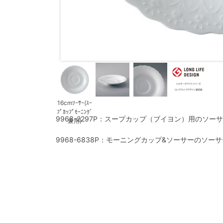
16cmｿｰｻｰ(ｽｰ
ﾌﾟｶｯﾌﾟﾓｰﾆﾝｸﾞ
9968-2297P：スープカップ（ブイヨン）用のソー
兼用)
9968-6838P：モーニングカップ&ソーサーのソー