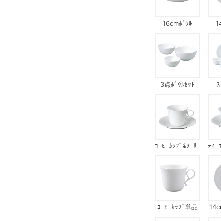
16cmﾎﾞｳﾙ
1
3点ﾎﾞｳﾙｾｯﾄ
ｽ
ｺｰﾋｰｶｯﾌﾟ&ｿｰｻｰ
ﾃｨｰ
ｺｰﾋｰｶｯﾌﾟ単品
14c
ｺ