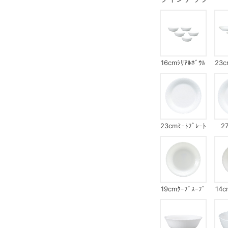
16cmｼﾘｱﾙﾎﾞｳﾙ
23c
ｾｯﾄ(ｼﾙｷｰﾎﾜｲﾄ)
ﾌﾟﾚ
23cmﾐｰﾄﾌﾟﾚｰﾄ
2
19cmｸｰﾌﾟｽｰﾌﾟ
14c
ﾌﾟﾚｰﾄ