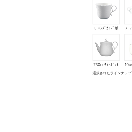
ﾓｰﾆﾝｸﾞｶｯﾌﾟ単
ｽｰ
品
730ccﾃｨｰﾎﾟｯﾄ
10c
選択されたラインナップ：16cm