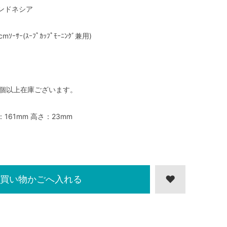
ンドネシア
cmｿｰｻｰ(ｽｰﾌﾟｶｯﾌﾟﾓｰﾆﾝｸﾞ兼用)
0個以上在庫ございます。
：161mm 高さ：23mm
買い物かごへ入れる