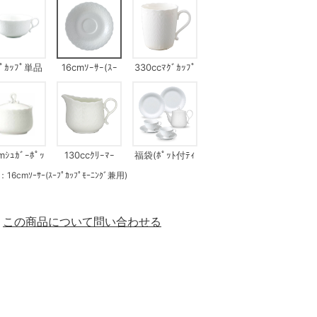
ﾌﾟｶｯﾌﾟ単品
16cmｿｰｻｰ(ｽｰ
330ccﾏｸﾞｶｯﾌﾟ
ﾌﾟｶｯﾌﾟﾓｰﾆﾝｸﾞ
兼用)
mｼｭｶﾞｰﾎﾟｯ
130ccｸﾘｰﾏｰ
福袋(ﾎﾟｯﾄ付ﾃｨ
ﾄ
ｰｾｯﾄ)
ｿｰｻｰ(ｽｰﾌﾟｶｯﾌﾟﾓｰﾆﾝｸﾞ兼用)
この商品について問い合わせる