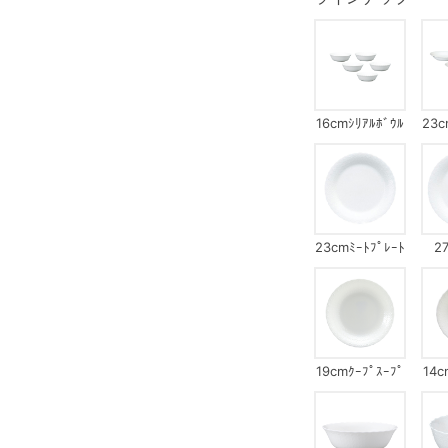
16cmｼﾘｱﾙﾎﾞｳﾙ
23c
ｾｯﾄ(ｼﾙｷｰﾎﾜｲﾄ)
ﾌﾟﾚ
23cmﾐｰﾄﾌﾟﾚｰﾄ
2
19cmｸｰﾌﾟｽｰﾌﾟ
14c
ﾌﾟﾚｰﾄ