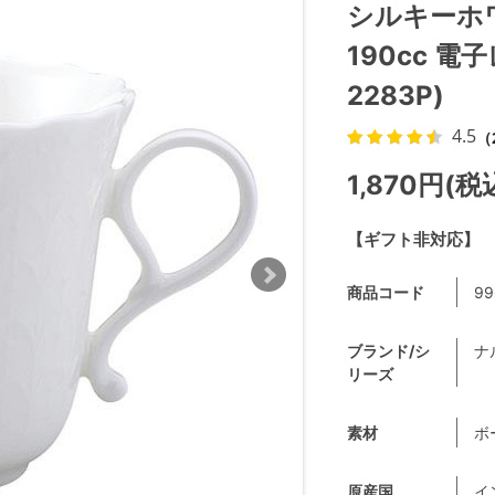
シルキーホ
190cc 電
2283P)
4.5
（
1,870円(税
【ギフト非対応】
商品コード
99
ブランド/シ
ナ
リーズ
素材
ボ
原産国
イ