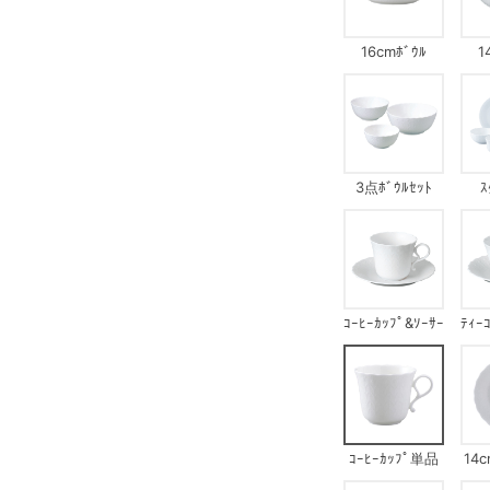
16cmﾎﾞｳﾙ
1
3点ﾎﾞｳﾙｾｯﾄ
ｽ
ｺｰﾋｰｶｯﾌﾟ&ｿｰｻｰ
ﾃｨｰ
ｺｰﾋｰｶｯﾌﾟ単品
14c
ｺ