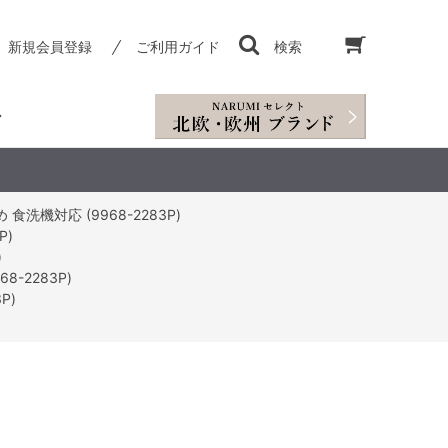
新規会員登録
ご利用ガイド
検索
洗機対応 (9968-2283P)
P)
)
-2283P)
P)