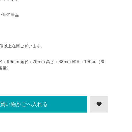
ﾋｰｶｯﾌﾟ単品
0個以上在庫ございます。
径：99mm 短径：79mm 高さ：68mm 容量：190cc（満
容量）
買い物かごへ入れる