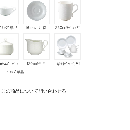
ﾌﾟｶｯﾌﾟ単品
16cmｿｰｻｰ(ｽｰ
330ccﾏｸﾞｶｯﾌﾟ
ﾌﾟｶｯﾌﾟﾓｰﾆﾝｸﾞ
兼用)
mｼｭｶﾞｰﾎﾟｯ
130ccｸﾘｰﾏｰ
福袋(ﾎﾟｯﾄ付ﾃｨ
ﾄ
ｰｾｯﾄ)
ｰﾋｰｶｯﾌﾟ単品
この商品について問い合わせる