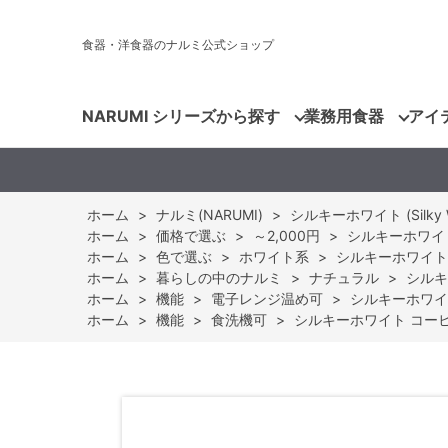
食器・洋食器のナルミ公式ショップ
NARUMI シリーズから探す
業務用食器
アイ
ホーム
>
ナルミ(NARUMI)
>
シルキーホワイト (Silky W
ホーム
>
価格で選ぶ
>
～2,000円
>
シルキーホワイト 
ホーム
>
色で選ぶ
>
ホワイト系
>
シルキーホワイト コ
ホーム
>
暮らしの中のナルミ
>
ナチュラル
>
シルキ
ホーム
>
機能
>
電子レンジ温め可
>
シルキーホワイト
ホーム
>
機能
>
食洗機可
>
シルキーホワイト コーヒー