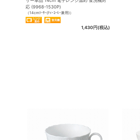
サー単品 14cm 電子レンジ温め 食洗機対
応 (9968-1530P)
（14cmｿｰｻｰ(ﾃｨｰｺｰﾋｰ兼用)）
1,430円(税込)