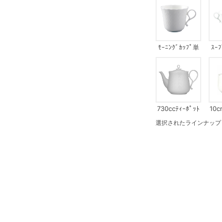
ﾓｰﾆﾝｸﾞｶｯﾌﾟ単
ｽｰ
品
730ccﾃｨｰﾎﾟｯﾄ
10c
選択されたラインナップ：ｺ