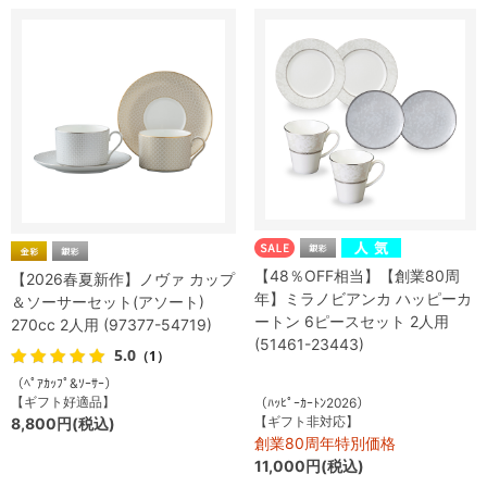
【48％OFF相当】【創業80周
【2026春夏新作】ノヴァ カップ
年】ミラノビアンカ ハッピーカ
＆ソーサーセット(アソート)
ートン 6ピースセット 2人用
270cc 2人用 (97377-54719)
(51461-23443)
5.0
（1）
（ﾍﾟｱｶｯﾌﾟ&ｿｰｻｰ）
【ギフト好適品】
（ﾊｯﾋﾟｰｶｰﾄﾝ2026）
【ギフト非対応】
8,800円(税込)
創業80周年特別価格
11,000円(税込)