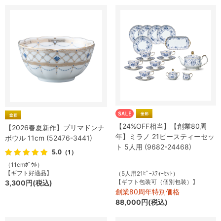
【24%OFF相当】【創業80周
【2026春夏新作】プリマドンナ
年】ミラノ 21ピースティーセッ
ボウル 11cm (52476-3441)
ト 5人用 (9682-24468)
5.0
（1）
（11cmﾎﾞｳﾙ）
【ギフト好適品】
（5人用21ﾋﾟｰｽﾃｨｰｾｯﾄ）
【ギフト包装可（個別包装）】
3,300円(税込)
創業80周年特別価格
88,000円(税込)