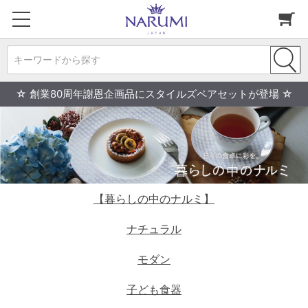
キーワードから探す
☆ 創業80周年謝恩企画品にスタイルズペアセットが登場 ☆
【暮らしの中のナルミ】
ナチュラル
モダン
子ども食器