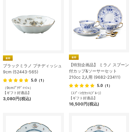
【特別企画品】 ミラノ スプーン
ブラックミラノ プチディッシュ
付カップ&ソーサーセット
9cm (52443-565)
210cc 2人用 (9682-23411)
5.0
（1）
5.0
（1）
（9cmﾌﾟﾁﾃﾞｨｯｼｭ）
【ギフト好適品】
（ｽﾌﾟｰﾝ付ｾｯﾄ(ﾌﾞﾙｰ)）
【ギフト好適品】
3,080円(税込)
16,500円(税込)