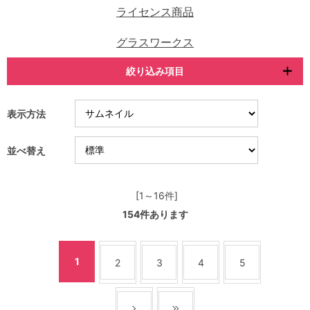
ライセンス商品
グラスワークス
絞り込み項目
表示方法
並べ替え
[1～16件]
154
件あります
1
2
3
4
5