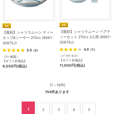
【復刻】シャリラムーン ペアテ
【復刻】シャリラムーン ティー
ィーセット 210cc 2人用 (8661-
カップ&ソーサー 210cc (8661-
20879J)
20875J)
4.0
（1）
5.0
（2）
（ﾍﾟｱﾃｲｰｾｯﾄ）
（ﾃｨｰ碗皿）
【ギフト好適品】
【ギフト好適品】
11,000円(税込)
6,050円(税込)
[1～16件]
154
件あります
1
2
3
4
5