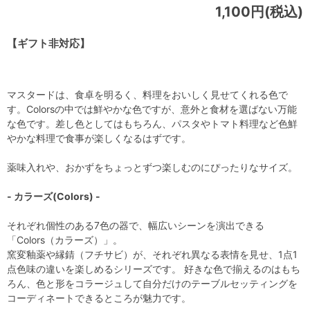
1,100円(税込)
【ギフト非対応】
マスタードは、食卓を明るく、料理をおいしく見せてくれる色で
す。Colorsの中では鮮やかな色ですが、意外と食材を選ばない万能
な色です。差し色としてはもちろん、パスタやトマト料理など色鮮
やかな料理で食事が楽しくなるはずです。
薬味入れや、おかずをちょっとずつ楽しむのにぴったりなサイズ。
- カラーズ(Colors) -
それぞれ個性のある7色の器で、幅広いシーンを演出できる
「Colors（カラーズ）」。
窯変釉薬や縁錆（フチサビ）が、それぞれ異なる表情を見せ、1点1
点色味の違いを楽しめるシリーズです。 好きな色で揃えるのはもち
ろん、色と形をコラージュして自分だけのテーブルセッティングを
コーディネートできるところが魅力です。