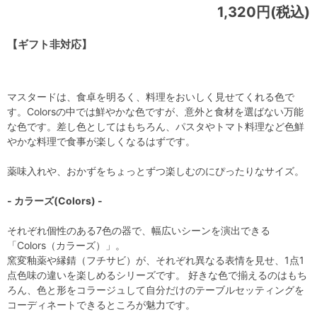
1,320円(税込)
【ギフト非対応】
マスタードは、食卓を明るく、料理をおいしく見せてくれる色で
す。Colorsの中では鮮やかな色ですが、意外と食材を選ばない万能
な色です。差し色としてはもちろん、パスタやトマト料理など色鮮
やかな料理で食事が楽しくなるはずです。
薬味入れや、おかずをちょっとずつ楽しむのにぴったりなサイズ。
- カラーズ(Colors) -
それぞれ個性のある7色の器で、幅広いシーンを演出できる
「Colors（カラーズ）」。
窯変釉薬や縁錆（フチサビ）が、それぞれ異なる表情を見せ、1点1
点色味の違いを楽しめるシリーズです。 好きな色で揃えるのはもち
ろん、色と形をコラージュして自分だけのテーブルセッティングを
コーディネートできるところが魅力です。